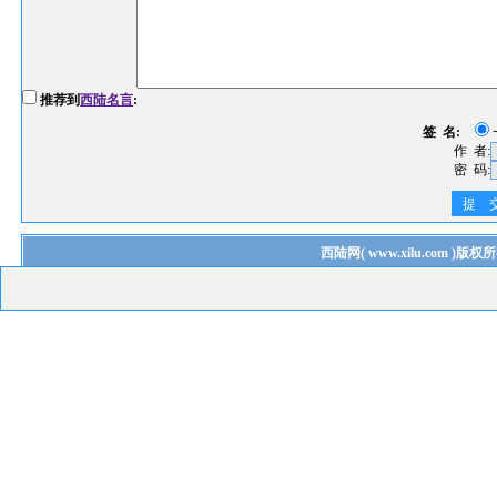
推荐到
西陆名言
:
签 名:
作 者:
密 码:
提 
西陆网
(
www.xilu.com
)版权