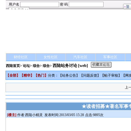
财经社区
女性社区
汽车社区
军事社区
西陆站务讨论
[web]
西陆首页
>
论坛
>
综合
> 综合>
【
全部
】【
精华
】【
热门
】
分类：【
站务公告
】【
问题反馈
】【
帖子审核
】【
网
上
★读者招募★著名军事
[楼主]
作者:
西陆小精灵
发表时间:2013/03/05 15:28
点击:9895次