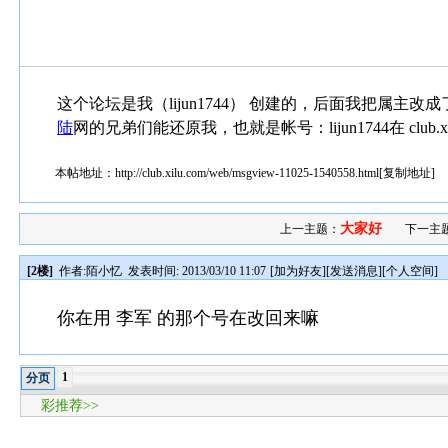
这个论坛是我（lijun1744） 创建的，后面我把属主改
陆
网的兄弟们能还原我，也就是帐号：lijun1744在 club.x
本帖地址：
http://club.xilu.com/web/msgview-11025-1540558.html
[
复制地址
]
大家好
上一主题：
下一主
[2楼]
作者:
陌小忆
发表时间: 2013/03/10 11:07
[
加为好友
][
发送消息
][
个人空间
]
你在用 李军 的那个号在改回来嘛
1
分页
彩推荐>>