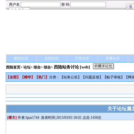
财经社区
女性社区
汽车社区
军事社区
西陆站务讨论
[web]
西陆首页
>
论坛
>
综合
> 综合>
【
全部
】【
精华
】【
热门
】
分类：【
站务公告
】【
问题反馈
】【
帖子审核
】【
网
关于论坛属
[楼主]
作者:
lijun1744
发表时间:2013/03/03 18:02
点击:1450次