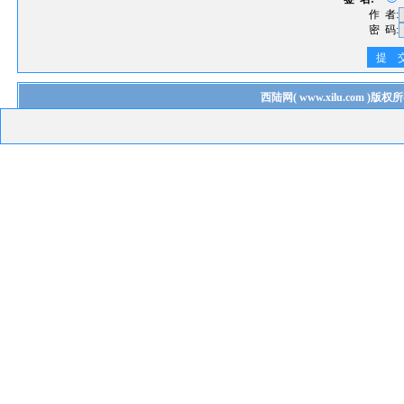
作 者:
密 码:
提 
西陆网
(
www.xilu.com
)版权