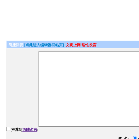
简捷回复
[点此进入编辑器回帖页]
文明上网 理性发言
推荐到
西陆名言
:
签 名: