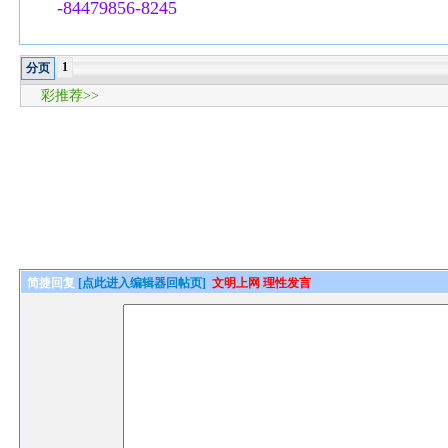
-84479856-8245
1
分页
彩推荐>>
简捷回复
[点此进入编辑器回帖页]
文明上网 理性发言