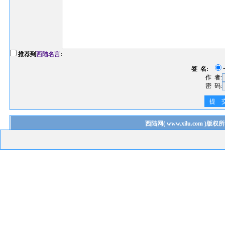
推荐到
西陆名言
:
签 名:
作 者:
密 码:
提 
西陆网
(
www.xilu.com
)版权