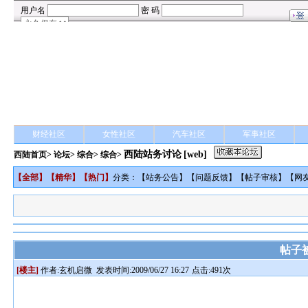
财经社区
女性社区
汽车社区
军事社区
西陆站务讨论
[web]
西陆首页
>
论坛
>
综合
> 综合>
【
全部
】【
精华
】【
热门
】
分类：【
站务公告
】【
问题反馈
】【
帖子审核
】【
网
帖子
[楼主]
作者:
玄机启微
发表时间:2009/06/27 16:27
点击:491次