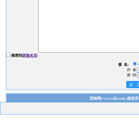
推荐到
西陆名言
:
签 名:
作 者:
密 码:
提 
西陆网
(
www.xilu.com
)版权