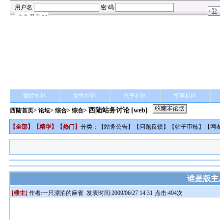
财经社区
女性社区
汽车社区
军事社区
西陆站务讨论
[web]
西陆首页
>
论坛
>
综合
> 综合>
【
全部
】【
精华
】【
热门
】
分类：【
站务公告
】【
问题反馈
】【
帖子审核
】【
网
谁是版主
[楼主]
作者:
一只漂泊的麻雀
发表时间:2009/06/27 14:31
点击:494次