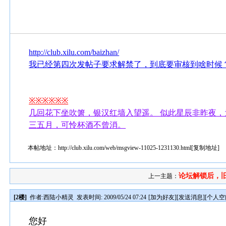
http://club.xilu.com/baizhan/
我已经第四次发帖子要求解禁了，到底要审核到啥时候
※※※※※※
几回花下坐吹箫，银汉红墙入望遥。 似此星辰非昨夜，
三五月，可怜杯酒不曾消。
本帖地址：
http://club.xilu.com/web/msgview-11025-1231130.html
[
复制地址
]
论坛解锁后，
上一主题：
[2楼]
作者:
西陆小精灵
发表时间: 2009/05/24 07:24
[
加为好友
][
发送消息
][
个人空
您好