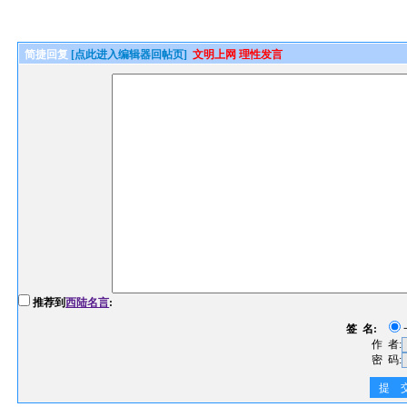
简捷回复
[点此进入编辑器回帖页]
文明上网 理性发言
推荐到
西陆名言
:
签 名:
作 者:
密 码:
提 