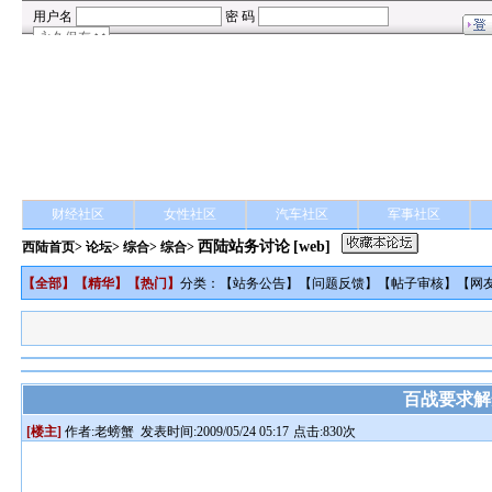
财经社区
女性社区
汽车社区
军事社区
西陆站务讨论
[web]
西陆首页
>
论坛
>
综合
> 综合>
【
全部
】【
精华
】【
热门
】
分类：【
站务公告
】【
问题反馈
】【
帖子审核
】【
网
百战要求解
[楼主]
作者:
老螃蟹
发表时间:2009/05/24 05:17
点击:830次