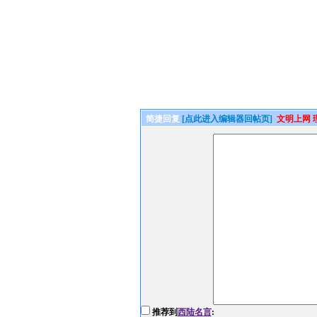
简捷回复
[点此进入编辑器回帖页]
文明上网 
推荐到
西陆名言
: