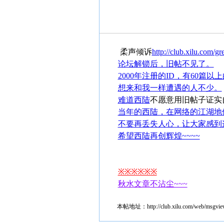
柔声倾诉
http://club.xilu.com/gr
论坛解锁后，旧帖不见了。
2000年注册的ID，有60篇
想来和我一样遭遇的人不少。
难道
西陆
不愿意用旧帖子证实
当年的西陆，在网络的江湖地
不要再丢失人心，让大家感到
希望西陆再创辉煌~~~~
※※※※※※
秋水文章不沾尘~~~
本帖地址：
http://club.xilu.com/web/msgv