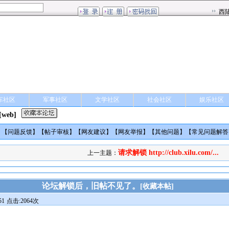
车社区
军事社区
文学社区
社会社区
娱乐社区
[web]
】【
问题反馈
】【
帖子审核
】【
网友建议
】【
网友举报
】【
其他问题
】【
常见问题解答
请求解锁 http://club.xilu.com/...
上一主题：
论坛解锁后，旧帖不见了。
[
收藏本帖
]
51
点击:2064次