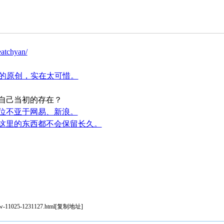
eatchyan/
以上的原创，实在太可惜。
自己当初的存在？
位不亚于网易、新浪。
这里的东西都不会保留长久。
iew-11025-1231127.html
[
复制地址
]