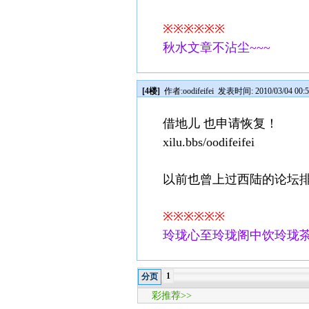
※※※※※※
秋水文章不沾尘~~~
[4楼]
作者:
oodifeifei
发表时间: 2010/03/04 00:5
借地儿 也申请恢复！
xilu.bbs/oodifeifei
以前也曾上过西陆的论坛排
※※※※※※
玲珑心至玲珑阁中饮玲珑
1
分页
彩推荐>>