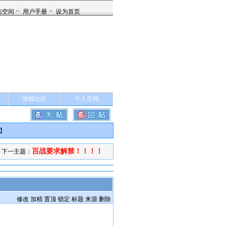
游戏社区
个人空间
】
百战要求解禁！！！！
下一主题：
修改
加精
置顶
锁定
标题
来源
删除