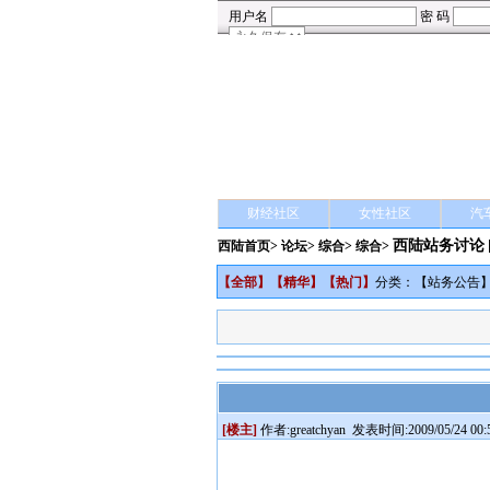
财经社区
女性社区
汽
西陆站务讨论
西陆首页
>
论坛
>
综合
> 综合>
【
全部
】【
精华
】【
热门
】
分类：【
站务公告
[楼主]
作者:
greatchyan
发表时间:2009/05/24 00: