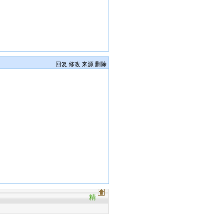
回复
修改
来源
删除
精