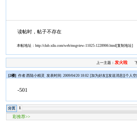
读帖时，帖子不存在
本帖地址：
http://club.xilu.com/web/msgview-11025-1228906.html
[
复制地址
]
发火啦
上一主题：
[2楼]
作者:
西陆小精灵
发表时间: 2009/04/20 18:02
[
加为好友
][
发送消息
][
个人空
-501
1
分页
彩推荐>>