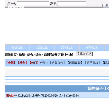
财经社区
女性社区
汽车社区
军事社区
西陆站务讨论
[web]
西陆首页
>
论坛
>
综合
> 综合>
【
全部
】【
精华
】【
热门
】
分类：【
站务公告
】【
问题反馈
】【
帖子审核
】【
网
我的贴子什
[楼主]
作者:
abgc248
发表时间:2009/04/20 17:44
点击:668次