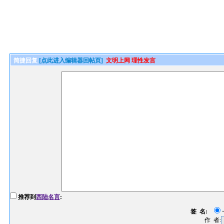
简捷回复
[点此进入编辑器回帖页]
文明上网 理性发言
推荐到
西陆名言
:
签 名:
作 者: