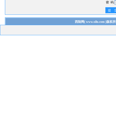
密 码:
提 
西陆网
(
www.xilu.com
)版权