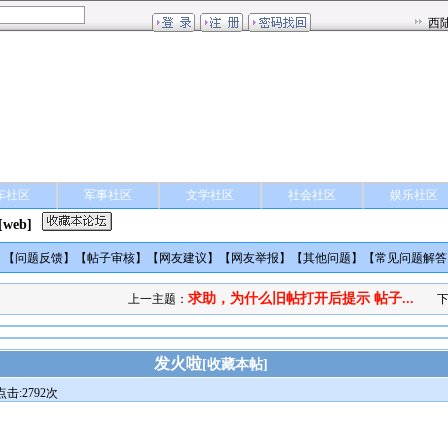
车社区
军事社区
文学社区
社会社区
娱乐社区
[web]
】【
问题反馈
】【
帖子审核
】【
网友建议
】【
网友举报
】【
其他问题
】【
常见问题解答
求助，为什么旧帖打开后提示 帖子...
上一主题：
下
发火啦
[
收藏本帖
]
点击:2792次