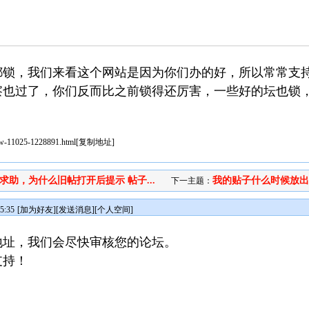
都锁，我们来看这个网站是因为你们办的好，所以常常支
察也过了，你们反而比之前锁得还厉害，一些好的坛也锁
iew-11025-1228891.html
[
复制地址
]
求助，为什么旧帖打开后提示 帖子...
我的贴子什么时候放
下一主题：
5:35
[
加为好友
][
发送消息
][
个人空间
]
地址，我们会尽快审核您的论坛。
支持！