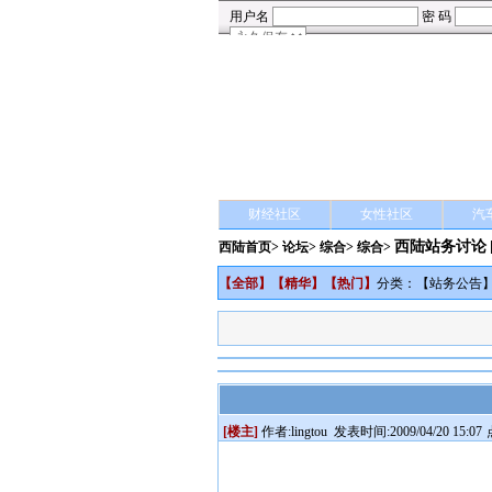
财经社区
女性社区
汽
西陆站务讨论
西陆首页
>
论坛
>
综合
> 综合>
【
全部
】【
精华
】【
热门
】
分类：【
站务公告
[楼主]
作者:
lingtou
发表时间:2009/04/20 15:07