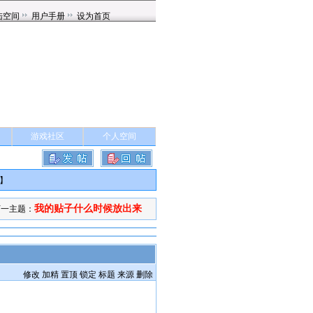
游戏社区
个人空间
】
我的贴子什么时候放出来
一主题：
修改
加精
置顶
锁定
标题
来源
删除