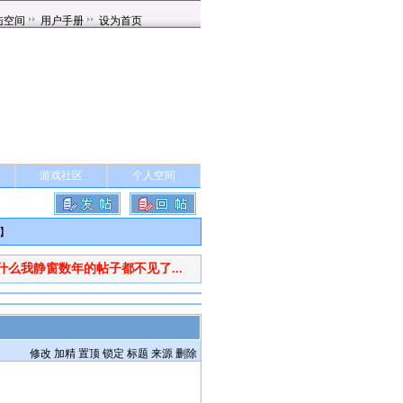
游戏社区
个人空间
】
什么我静窗数年的帖子都不见了...
修改
加精
置顶
锁定
标题
来源
删除