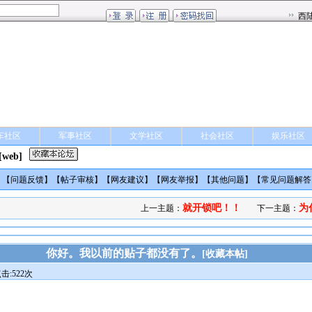
车社区
军事社区
文学社区
社会社区
娱乐社区
[web]
】【
问题反馈
】【
帖子审核
】【
网友建议
】【
网友举报
】【
其他问题
】【
常见问题解答
就开锁吧！！
为
上一主题：
下一主题：
你好。我以前的贴子都没有了。
[
收藏本帖
]
击:522次