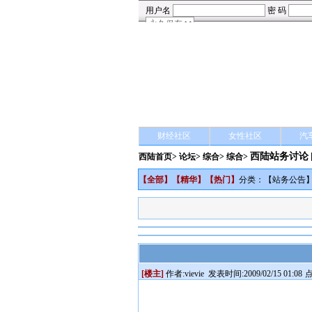
财经社区
女性社区
汽
西陆站务讨论
西陆首页
>
论坛
>
综合
> 综合>
【
全部
】【
精华
】【
热门
】
分类：【
站务公告
[楼主]
作者:
vievie
发表时间:2009/02/15 01:08
点