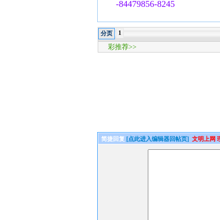
-84479856-8245
1
分页
彩推荐>>
简捷回复
[点此进入编辑器回帖页]
文明上网 