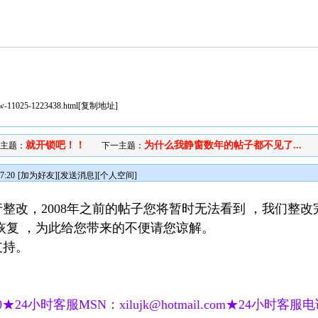
iew-11025-1223438.html
[
复制地址
]
就开锁吧！！
为什么我静窗数年的帖子都不见了...
一主题：
下一主题：
7:20
[
加为好友
][
发送消息
][
个人空间
]
整改，2008年之前的帖子您将暂时无法看到 ，我们整改
恢复 ，为此给您带来的不便请您谅解。
支持。
★24小时客服MSN：xilujk@hotmail.com★24小时客服电话：