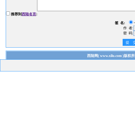
推荐到
西陆名言
:
签 名:
作 者:
密 码:
提 
西陆网
(
www.xilu.com
)版权