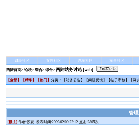
财经社区
女性社区
汽车社区
军事社区
西陆站务讨论
[web]
西陆首页
>
论坛
>
综合
> 综合>
【
全部
】【
精华
】【
热门
】
分类：【
站务公告
】【
问题反馈
】【
帖子审核
】【
网
管理
[楼主]
作者:
苏夏
发表时间:2009/02/09 22:12
点击:2805次