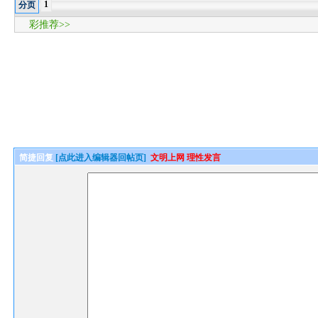
1
分页
彩推荐>>
简捷回复
[点此进入编辑器回帖页]
文明上网 理性发言