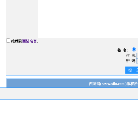
推荐到
西陆名言
:
签 名:
作 者:
密 码:
提 
西陆网
(
www.xilu.com
)版权