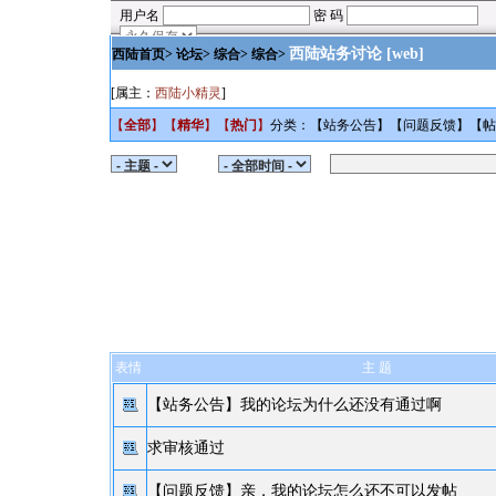
西陆站务讨论
[web]
西陆首页
>
论坛
>
综合
> 综合>
[属主：
西陆小精灵
]
【
全部
】【
精华
】【
热门
】
分类：【
站务公告
】【
问题反馈
】【
表情
主 题
【站务公告】
我的论坛为什么还没有通过啊
求审核通过
【问题反馈】
亲，我的论坛怎么还不可以发帖