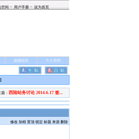
游戏社区
个人空间
】
西陆站务讨论 2014.6.17 签...
主题：
修改
加精
置顶
锁定
标题
来源
删除