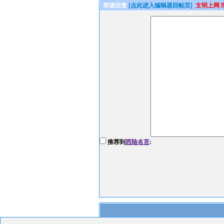
简捷回复
[点此进入编辑器回帖页]
文明上网 
推荐到
西陆名言
: