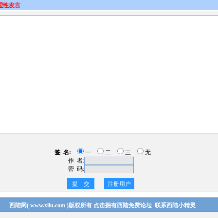
理性发言
签 名:
一
二
三
无
作 者:
密 码:
提 交
注册用户
西陆网
(
www.xilu.com
)版权所有
点击拥有西陆免费论坛
联系西陆小精灵