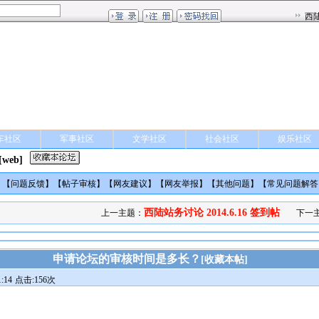
车社区
军事社区
文学社区
社会社区
娱乐社区
[web]
】【
问题反馈
】【
帖子审核
】【
网友建议
】【
网友举报
】【
其他问题
】【
常见问题解答
西陆站务讨论 2014.6.16 签到帖
上一主题：
下一
申请论坛的审核时间是多长？
[
收藏本帖
]
:14
点击:156次