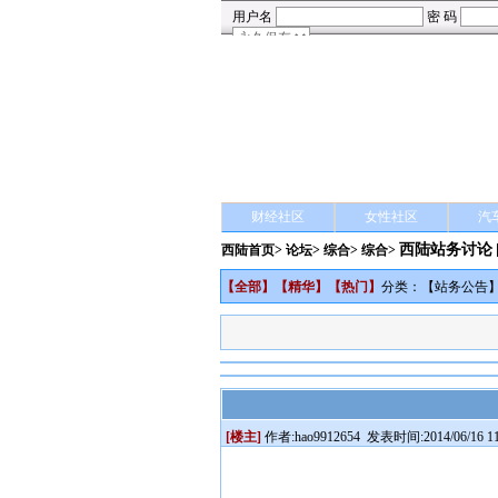
财经社区
女性社区
汽
西陆站务讨论
西陆首页
>
论坛
>
综合
> 综合>
【
全部
】【
精华
】【
热门
】
分类：【
站务公告
[楼主]
作者:
hao9912654
发表时间:2014/06/16 11