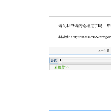
请问我申请的论坛过了吗！ 
本帖地址：
http://club.xilu.com/web/msgv
上一主题
1
分页
彩推荐>>