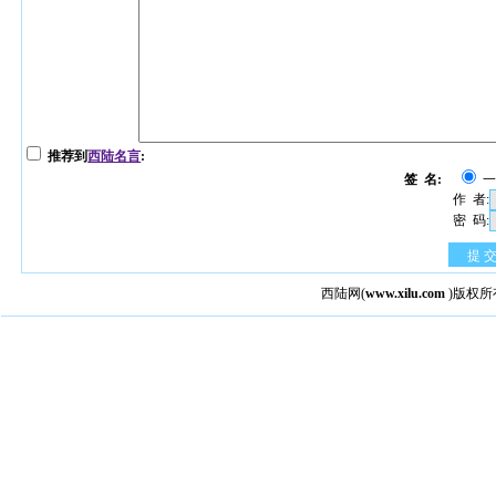
推荐到
西陆名言
:
签 名:
作 者:
密 码:
提 
西陆网
(
www.xilu.com
)版权