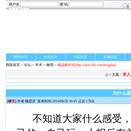
财经社区
女性社区
汽车社区
军事社区
西陆首页
->
论坛
->
学术
-> 物理->
挑战相对论
[http://club.xilu.com/hongbin]
本人
上一主题：
为什么
[楼主]
作者:
魏恩庆
发表时间:2014/06/20 16:45
点击:178次
不知道大家什么感受，