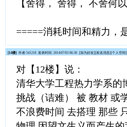
【舍得， 舍得， 不舍何
=====消耗时间和精力，
[14楼]
作者:
541218
发表时间: 2014/07/03 06:30
[
加为好友
][
发送消息
][
个人空间
]
对【12楼】说：
清华大学工程热力学系的博
挑战（诘难） 被 教材 
不浪费时间 去搭理 那些 
物理 因望文生义而产生的