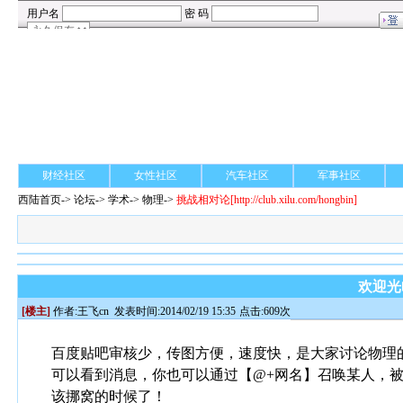
财经社区
女性社区
汽车社区
军事社区
西陆首页
->
论坛
->
学术
-> 物理->
挑战相对论
[http://club.xilu.com/hongbin]
欢迎光
[楼主]
作者:
王飞cn
发表时间:2014/02/19 15:35
点击:609次
百度贴吧审核少，传图方便，速度快，是大家讨论物理
可以看到消息，你也可以通过【@+网名】召唤某人，
该挪窝的时候了！