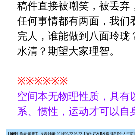
稿件直接被嘲笑，被丢弃
任何事情都有两面，我们
完人，谁能做到八面玲珑
水清？期望大家理智。
※※※※※※
空间本无物理性质，具有
系、惯性，运动才可以自
[16楼]
作者:
黄新卫
发表时间: 2014/02/22 08:22
[
加为好友
][
发送消息
][
个人空间
]