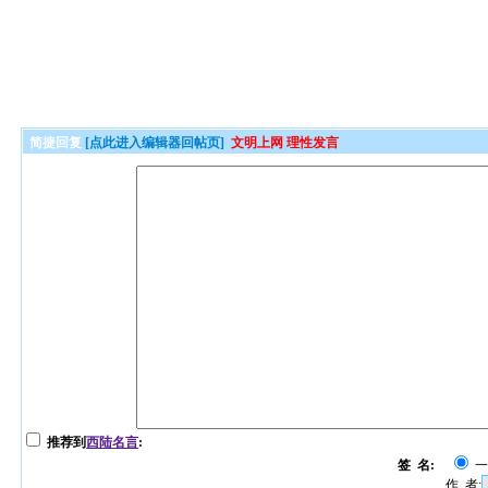
简捷回复
[点此进入编辑器回帖页]
文明上网 理性发言
推荐到
西陆名言
:
签 名:
作 者: