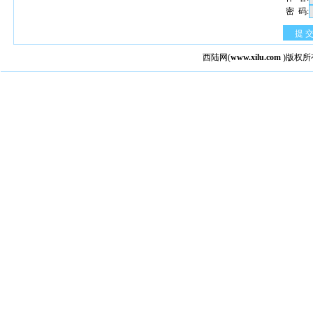
密 码:
提 
西陆网
(
www.xilu.com
)版权