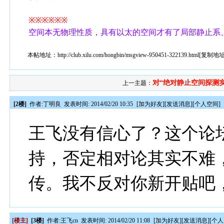
※※※※※※
空间本无物理性质，具有以太的空间才有了局部静止系
本帖地址：
http://club.xilu.com/hongbin/msgview-950451-322139.html
[
复制地
对“绝对静止空间探测
上一主题：
[2楼]
作者:
丁明良
发表时间: 2014/02/20 10:35
[
加为好友
][
发送消息
][
个人空间
]
王飞没有信心了？这个论
持，否定相对论其实不难
传。我不反对你新开贴吧
[楼主]
[3楼]
作者:
王飞cn
发表时间: 2014/02/20 11:08
[
加为好友
][
发送消息
][
个人