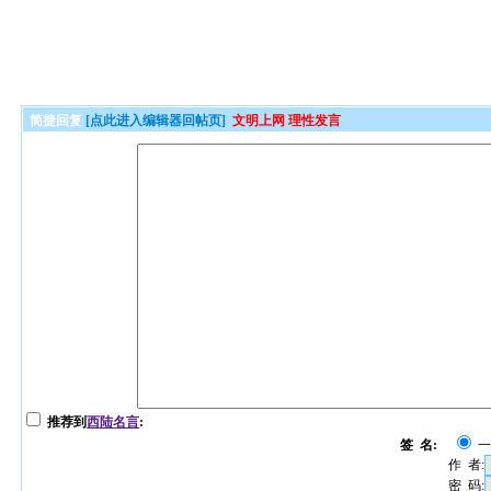
简捷回复
[点此进入编辑器回帖页]
文明上网 理性发言
推荐到
西陆名言
:
签 名:
作 者:
密 码: