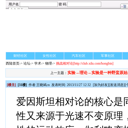
财经社区
女性社区
汽车社区
军事社区
西陆首页
->
论坛
->
学术
-> 物理->
挑战相对论
[http://club.xilu.com/hongbin]
实验→理论→实验是一种野蛮原始..
上一主题：
[楼主]
[31楼]
作者:
王晓斌cn
发表时间: 2013/11/27 12:32
[
加为好友
][
发送消息
][
爱因斯坦相对论的核心是
性又来源于光速不变原理