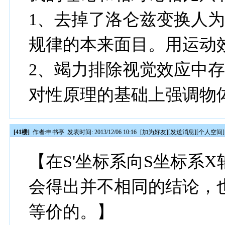
1、去掉了洛仑兹变换人
规律的本来面目。用运动效
2、竭力排除视觉效应中
对性原理的基础上强调物
[41楼]
作者:
申书亭
发表时间: 2013/12/06 10:16
[
加为好友
][
发送消息
][
个人空间
]
【在S'坐标系向S坐标系
会得出并不相同的结论，
等价的。】