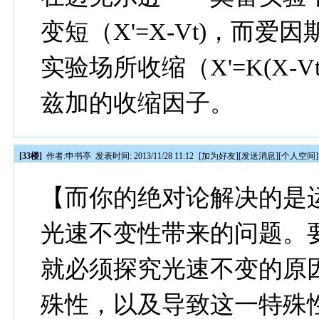
变短（X'=X-Vt)，而
实验场所收缩（X'=K(X-
兹加的收缩因子。
[33楼]
作者:
申书亭
发表时间: 2013/11/28 11:12
[
加为好友
][
发送消息
][
个人空间
]
【而你的绝对论解决的是
光速不变性带来的问题。
就必须探究光速不变的原
殊性，以及导致这一特殊