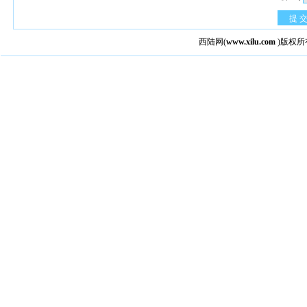
提 
西陆网
(
www.xilu.com
)版权