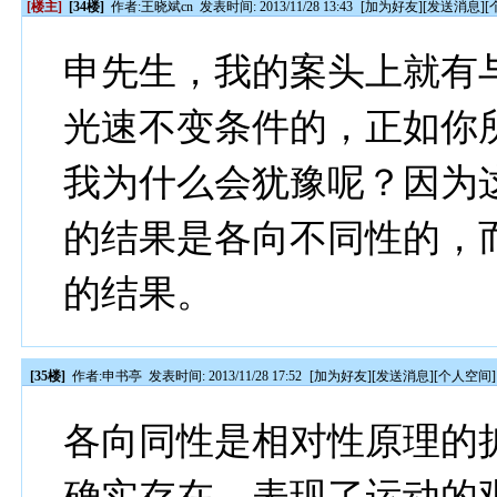
[楼主]
[34楼]
作者:
王晓斌cn
发表时间: 2013/11/28 13:43
[
加为好友
][
发送消息
][
申先生，我的案头上就有
光速不变条件的，正如你
我为什么会犹豫呢？因为
的结果是各向不同性的，
的结果。
[35楼]
作者:
申书亭
发表时间: 2013/11/28 17:52
[
加为好友
][
发送消息
][
个人空间
]
各向同性是相对性原理的
确实存在，表现了运动的