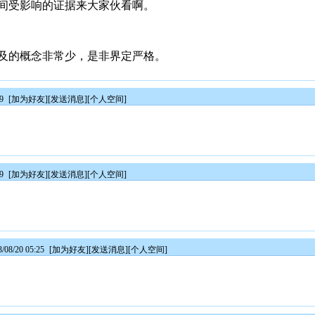
间受影响的证据来大家伙看啊。
及的概念非常少，是非界定严格。
39
[
加为好友
][
发送消息
][
个人空间
]
09
[
加为好友
][
发送消息
][
个人空间
]
08/20 05:25
[
加为好友
][
发送消息
][
个人空间
]