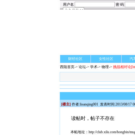
财经社区
女性社区
汽
西陆首页
->
论坛
->
学术
-> 物理->
挑战相对论
[h
[楼主]
作者:
lisanqing001
发表时间:2013/08/17 08
读帖时，帖子不存在
本帖地址：
http://club.xilu.com/hongbin/m