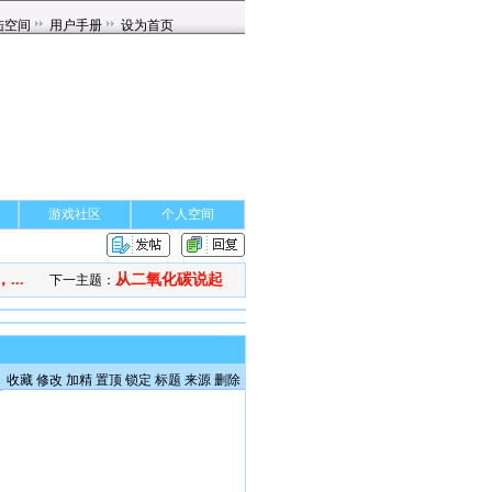
游戏社区
个人空间
..
从二氧化碳说起
下一主题：
收藏
修改
加精
置顶
锁定
标题
来源
删除