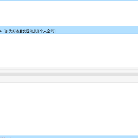
44
[
加为好友
][
发送消息
][
个人空间
]