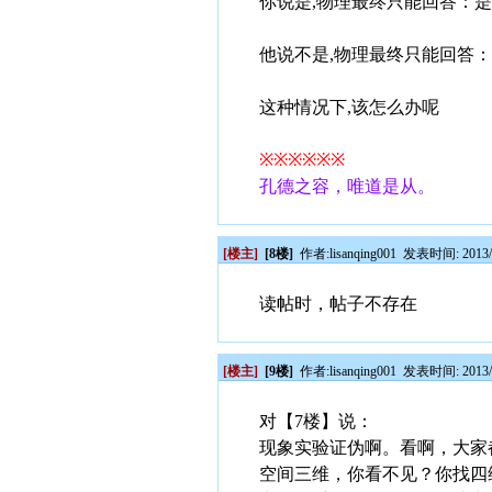
你说是,物理最终只能回答：
他说不是,物理最终只能回答
这种情况下,该怎么办呢
※※※※※※
孔德之容，唯道是从。
[楼主]
[8楼]
作者:
lisanqing001
发表时间: 2013/0
读帖时，帖子不存在
[楼主]
[9楼]
作者:
lisanqing001
发表时间: 2013/0
对【7楼】说：
现象实验证伪啊。看啊，大家
空间三维，你看不见？你找四