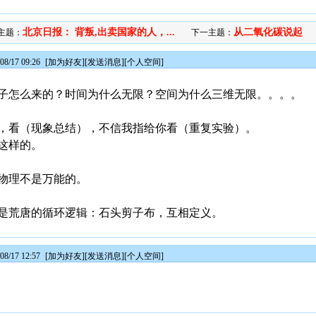
北京日报： 背叛,出卖国家的人，...
从二氧化碳说起
主题：
下一主题：
8/17 09:26
[
加为好友
][
发送消息
][
个人空间
]
子怎么来的？时间为什么无限？空间为什么三维无限。。。。
，看（现象总结），不信我指给你看（重复实验）。
这样的。
物理不是万能的。
是荒唐的循环逻辑：石头剪子布，互相定义。
8/17 12:57
[
加为好友
][
发送消息
][
个人空间
]