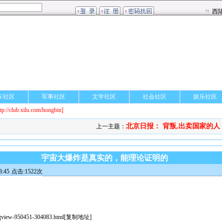
车社区
军事社区
文学社区
社会社区
娱乐社区
ttp://club.xilu.com/hongbin]
北京日报： 背叛,出卖国家的人，.
上一主题：
宇宙大爆炸是真实的，能理论证明的
:45
点击:1522次
sgview-950451-304083.html
[
复制地址
]