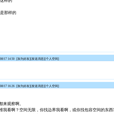
是这样的
：是那样的
8/17 14:50
[
加为好友
][
发送消息
][
个人空间
]
8/17 16:26
[
加为好友
][
发送消息
][
个人空间
]
都来观察啊。
维我看啊？空间无限，你找边界我看啊，或你找包容空间的东西