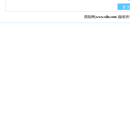
提 
西陆网
(
www.xilu.com
)版权