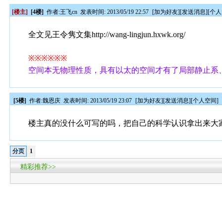
[楼主]
[4楼]
作者:
王飞cn
发表时间: 2013/05/19 22:57
[
加为好友
][
发送消息
][
个人
全文见王令隽文集http://wang-lingjun.hxwk.org/
※※※※※※
空间本无物理性质，具有以太的空间才有了局部静止系
[5楼]
作者:
魏恩庆
发表时间: 2013/05/19 23:07
[
加为好友
][
发送消息
][
个人空间
]
楼主真的没什么可写的吗，把自己的科学认识拿出来大
分页
1
精彩推荐>>