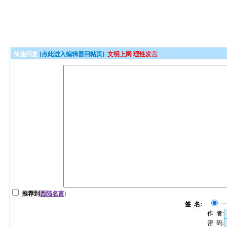
简捷回复
[点此进入编辑器回帖页]
文明上网 理性发言
推荐到
西陆名言
:
签 名:
作 者:
密 码: