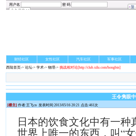
财经社区
女性社区
汽车社区
军事社区
西陆首页
->
论坛
->
学术
-> 物理->
挑战相对论
[http://club.xilu.com/hongbin]
王令隽眼
[楼主]
作者:
王飞cn
发表时间:2013/05/16 20:21
点击:461次
日本的饮食文化中有一种
世界上唯一的东西，叫“女