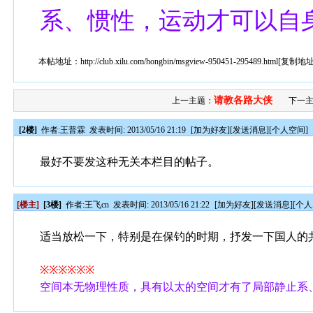
系、惯性，运动才可以自
本帖地址：
http://club.xilu.com/hongbin/msgview-950451-295489.html
[
复制地
请教各路大侠
上一主题：
下一主
[2楼]
作者:
王普霖
发表时间: 2013/05/16 21:19
[
加为好友
][
发送消息
][
个人空间
]
最好不要发这种无关本栏目的帖子。
[楼主]
[3楼]
作者:
王飞cn
发表时间: 2013/05/16 21:22
[
加为好友
][
发送消息
][
个人
适当放松一下，特别是在保钓的时期，抒发一下国人的
※※※※※※
空间本无物理性质，具有以太的空间才有了局部静止系