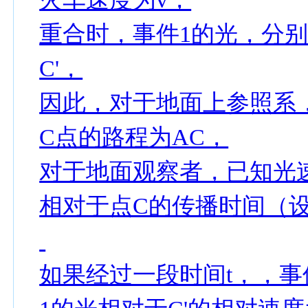
重合时，事件1的光，分别与
C'，
因此，对于地面上参照系
C点的路程为AC，
对于地面观察者，已知光速
相对于点C的传播时间（设为t1
如果经过一段时间t，，事