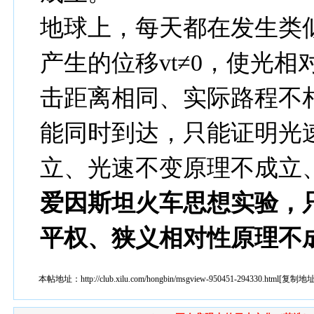
地球上，每天都在发生类
产生的位移vt≠0，使光
击距离相同、实际路程不相
能同时到达，只能证明光
立、光速不变原理不成立
爱因斯坦火车思想实验，
平权、狭义相对性原理不
本帖地址：
http://club.xilu.com/hongbin/msgview-950451-294330.html
[
复制地