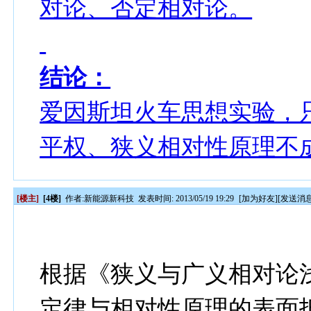
对论、否定相对论。
结论：
爱因斯坦火车思想实验，
平权、狭义相对性原理不
[楼主]
[4楼]
作者:
新能源新科技
发表时间: 2013/05/19 19:29
[
加为好友
][
发送消
根据《狭义与广义相对论浅
定律与相对性原理的表面