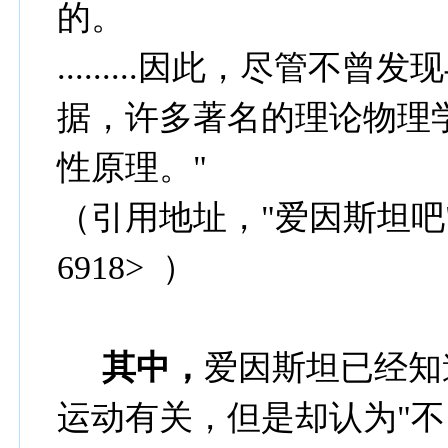
的。
.........因此，尽管
据，许多著名的理论物理
性原理。"
（引用地址，"爱因斯坦吧" http:/
6918> ）
其中，
爱因斯坦已经知
运动有关，但是却认为"