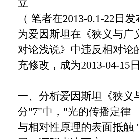
立
（ 笔者在2013-0.1-
为爱因斯坦在《狭义与广
对论浅说》中违反相对论
充修改，成为2013-04-1
一、分析爱因斯坦《狭义
分"7"中，"光的传播定律
与相对性原理的表面抵触 