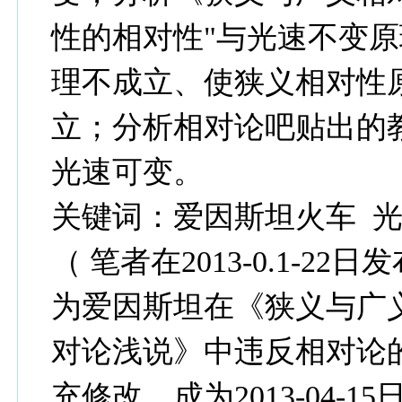
性的相对性"与光速不变
理不成立、使狭义相对性
立；分析相对论吧贴出的教
光速可变。
关键词：爱因斯坦火车 光
（ 笔者在2013-0.1-
为爱因斯坦在《狭义与广
对论浅说》中违反相对论
充修改，成为2013-04-1