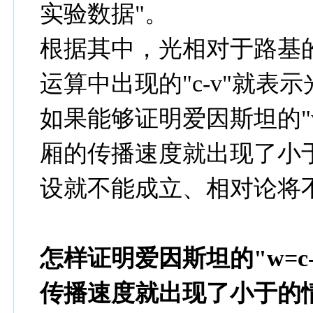
实验数据"。
根据其中，光相对于路基的速
运算中出现的"c-v"就表
如果能够证明爱因斯坦的"w
厢的传播速度就出现了小
设就不能成立、相对论将
怎样证明爱因斯坦的"w=c-
传播速度就出现了小于的