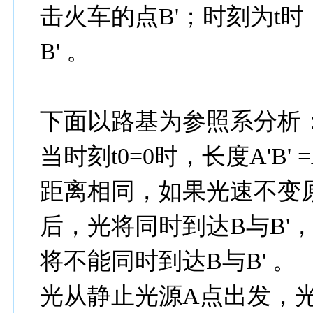
击火车的点B'；时刻为t
B' 。
下面以路基为参照系分析
当时刻t0=0时，长度A'B'
距离相同，如果光速不变
后，光将同时到达B与B'
将不能同时到达B与B' 。
光从静止光源A点出发，光