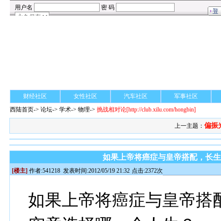
财经社区
女性社区
汽车社区
军事社区
西陆首页
->
论坛
->
学术
-> 物理->
挑战相对论
[http://club.xilu.com/hongbin]
偏振
上一主题：
如果上帝将癌症与皇帝搭配，长
[楼主]
作者:
541218
发表时间:2012/05/19 21:32
点击:2372次
如果上帝将癌症与皇帝搭