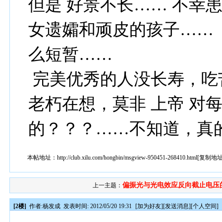
但是 好景不长…… 不幸
女遗孀和顽皮的孩子…… 
么短暂……
完美优秀的人没长寿，吃
老朽在想，莫非 上帝 对
的？？？……不知道，真
本帖地址：
http://club.xilu.com/hongbin/msgview-950451-268410.html
[
复制地
偏振光与光电效应反向截止电压的.
上一主题：
[2楼]
作者:
杨发成
发表时间: 2012/05/20 19:31
[
加为好友
][
发送消息
][
个人空间
]