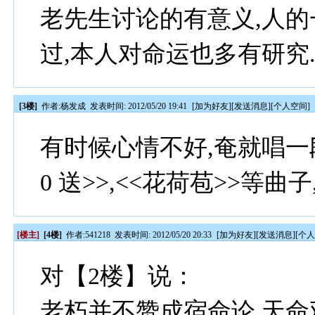
老先生讨论的有意义,人的
过,本人对命运也多有研究
[3楼]
作者:
杨发成
发表时间: 2012/05/20 19:41
[
加为好友
][
发送消息
][
个人空间
]
有时候心情不好,奄就唱一段<<
0 送>>,<<花荷苞>>等
[楼主]
[4楼]
作者:
541218
发表时间: 2012/05/20 20:33
[
加为好友
][
发送消息
][
个
对【2楼】说：
老朽并不赞成宿命论 天命