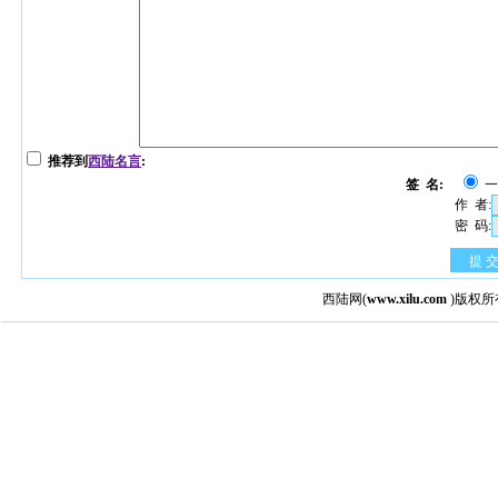
推荐到
西陆名言
:
签 名:
作 者:
密 码:
提 
西陆网
(
www.xilu.com
)版权