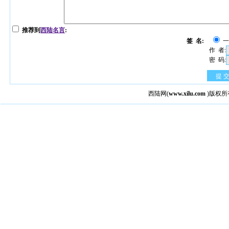
推荐到
西陆名言
:
签 名:
作 者:
密 码:
提 
西陆网
(
www.xilu.com
)版权