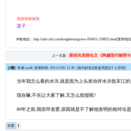
※※※※※※
逆子
本帖地址：
http://club.xilu.com/hongbin/msgview-950451-258932.html
[
复制地
陈绍光老師论文《跨越现代物理与..
上一主题：
[2楼]
作者:
ccxdl
发表时间: 2011/12/01 21:30
[
加为好友
][
发送消息
][
个人空间
]
当年我怎么看的水浒,就是因为上头发动评水浒批宋江的
现在嘛,不先让大家了解,又怎么批驳呢?
89年之前,我崇拜老爱,原因就是不了解他发明的相对论是
分页
1