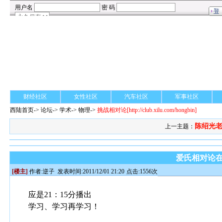
财经社区
女性社区
汽车社区
军事社区
西陆首页
->
论坛
->
学术
-> 物理->
挑战相对论
[http://club.xilu.com/hongbin]
陈绍光老
上一主题：
爱氏相对论在
[楼主]
作者:
逆子
发表时间:2011/12/01 21:20
点击:1556次
应是21：15分播出
学习、学习再学习！