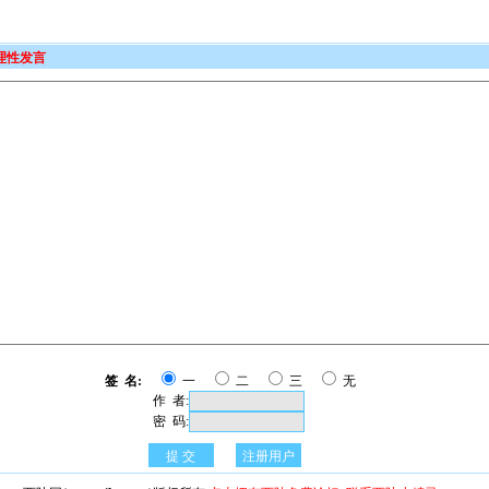
理性发言
签 名:
一
二
三
无
作 者:
密 码:
提 交
注册用户