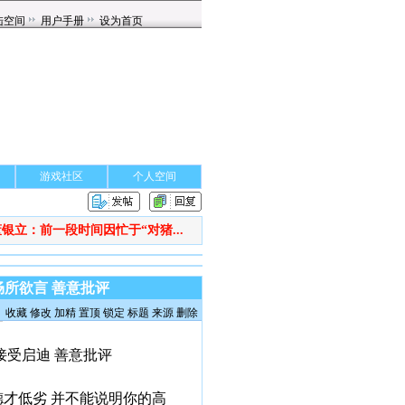
游戏社区
个人空间
银立：前一段时间因忙于“对猪...
畅所欲言 善意批评
收藏
修改
加精
置顶
锁定
标题
来源
删除
接受启迪 善意批评
才低劣 并不能说明你的高