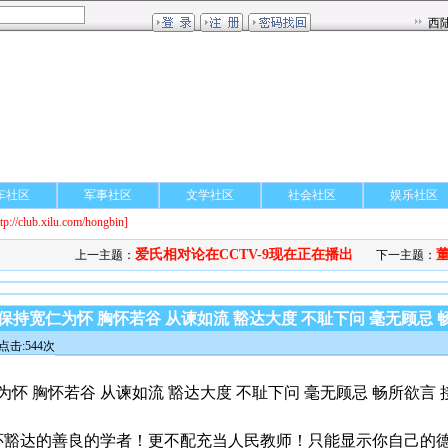
车社区
军事社区
文学社区
社会社区
娱乐社区
ttp://club.xilu.com/hongbin]
爱氏相对论在CCTV-9现在正在播出
董
上一主题：
下一主题：
持宽仁为怀 胸怀若谷 从谏如流 豁达大度 不耻下问 毫无顾忌 
点击:544次
怀 胸怀若谷 从谏如流 豁达大度 不耻下问 毫无顾忌 畅所欲言 
胸怀豁达的善良的学者！更不配充当人民教师！只能显示你自己的德