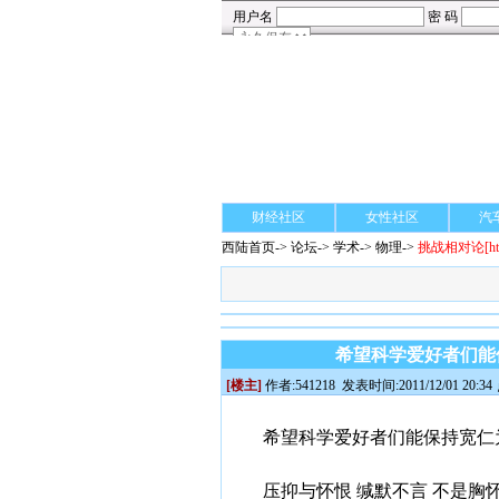
财经社区
女性社区
汽
西陆首页
->
论坛
->
学术
-> 物理->
挑战相对论
[h
希望科学爱好者们能保
[楼主]
作者:
541218
发表时间:2011/12/01 20:34
希望科学爱好者们能保持宽仁为
压抑与怀恨 缄默不言 不是