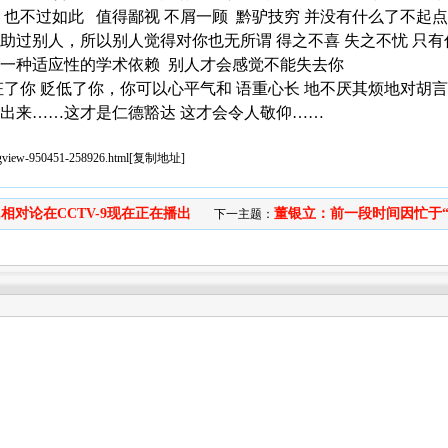
 也不过如此 值得鄙视 不屑一顾 黔驴技穷 并没有什么了不起
助过别人，所以别人觉得对你也无所谓 得之不喜 失之不忧 只
生一种适应性的学术依赖 别人才会感觉不能失去你
枉了你 贬低了你，你可以心平气和 语重心长 地不厌其烦地对胡
走出来……这才是仁德豁达 这才会令人敬仰……
sgview-950451-258926.html
[
复制地址
]
相对论在CCTV-9现在正在播出
董银立：前一段时间因忙于“对
下一主题：