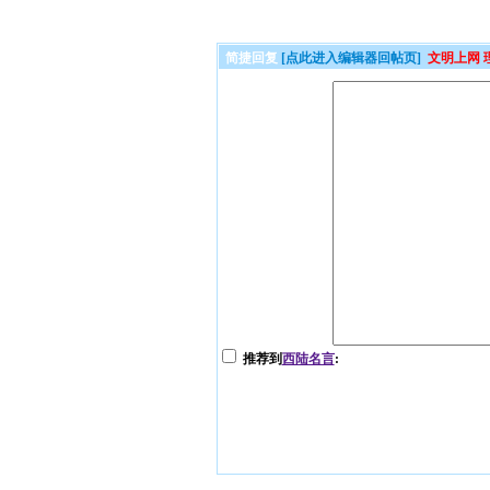
简捷回复
[点此进入编辑器回帖页]
文明上网 
推荐到
西陆名言
: