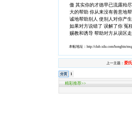
傲 其实你的才德早已流露殆尽
大的帮助 你从来没有善意地帮
诚地帮助别人 使别人对你产
如果对方说错了 误解了你 冤
赐教和诱导 帮助对方从误区
本帖地址：
http://club.xilu.com/hongbin/m
爱氏
上一主题：
分页
1
精彩推荐>>