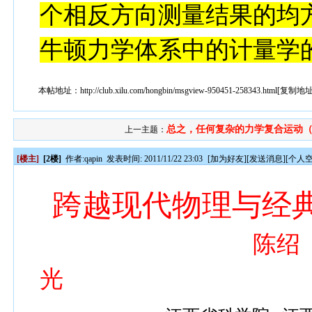
个相反方向测量结果的均
牛顿力学体系中的计量学
本帖地址：
http://club.xilu.com/hongbin/msgview-950451-258343.html
[
复制地
总之，任何复杂的力学复合运动（.
上一主题：
[楼主]
[2楼]
作者:
qapin
发表时间: 2011/11/22 23:03
[
加为好友
][
发送消息
][
个人
跨越现代物理与
陈绍
光