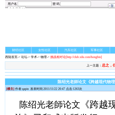
财经社区
女性社区
汽车社区
军事社区
西陆首页
->
论坛
->
学术
-> 物理->
挑战相对论
[http://club.xilu.com/hongbin]
总之，任
上一主题：
陈绍光老師论文《跨越现代物
[楼主]
作者:
qapin
发表时间:2011/11/22 20:47
点击:1263次
《跨越
陈绍光老師论文