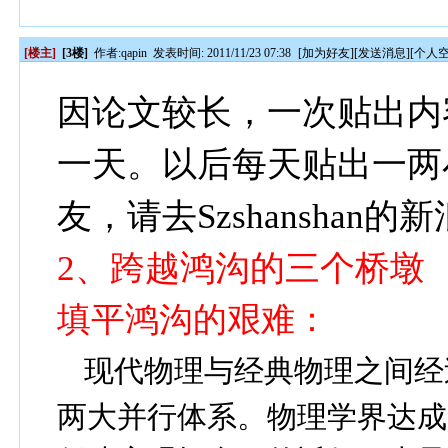
[楼主]
[3楼]
作者:
qapin
发表时间: 2011/11/23 07:38
[
加为好友
][
发送消息
][
个人
因论文较长，一次贴出内
一天。以后每天贴出一两
友，请去Szshanshan
2
、跨越鸿沟的三个桥墩
填平鸿沟的艰难：
现代物理与经典物理之间经
两大并行体系。物理学界达成