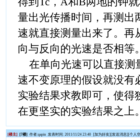
得到
Tc
，
A
和
B
两地的钟就
量出光传播时间，再测出
速就直接测量出来了。再
向与反向的光速是否相等
在单向光速可以直接测
速不变原理的假设就没有
实验结果求教即可，使得
在更坚实的实验
[楼主]
[7楼]
作者:
qapin
发表时间: 2011/11/24 23:40
[
加为好友
][
发送消息
][
个人