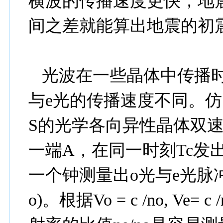
横波的传播速度更快，地
间之差就能算出地震的初
光波在一些晶体中传播
与
e
光的传播速度不同。仿
S
的光学各向异性晶体双
一端
A
，在同一时刻
Tc
发
一个钟测量出
o
光与
e
光脉
o)
。根据
Vo
= c /
no, Ve
= c /