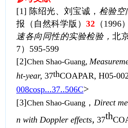
[1]
陈绍光、刘宝诚
，
检验空
报（自然科学版）
32
（
1996
速各向同性的实验检验，
北
7
）
595-599
[2]
Measurement
Chen
Shao-Guan
g,
th
ht-year,
37
COAPAR
,
H05-00
>
008cosp...37..506C
[3]
，
Direct me
Chen Shao-Guang
th
,
n with Doppler effects
37
CO