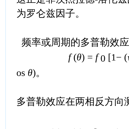
为罗仑兹因子。
频率或周期的多普勒效
f
(
θ
) =
f
[1− (
0
os
θ
)
。
多普勒效应在两相反方向