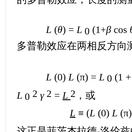
L
(
θ
) =
L
(1+
β
cos
0
多普勒效应在两相反方向
L
(0)
L
(π) =
L
(1 
0
2
2
2
L
γ
=
L
，或
0
L
≡
(
L
(0)
L
(π)
这正是
菲茨杰拉德
-
洛伦兹