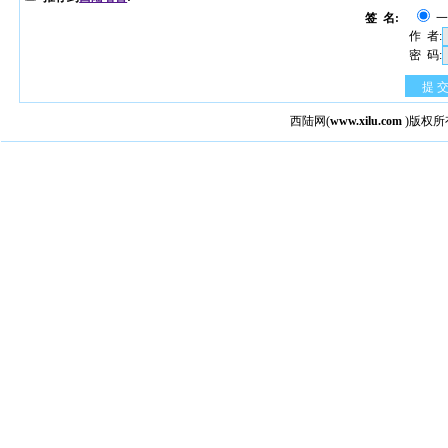
签 名:
作 者:
密 码:
提 
西陆网
(
www.xilu.com
)版权