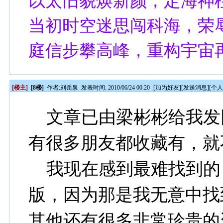
以太旧貌焕新颜，定海神柱将扭转乾坤。
当初时空迷思闯科海，荣
庭信步攀高峰，重构宇宙
[楼主]
[8楼]
作者:
刘岳泉
发表时间: 2010/06/24 00:20
[
加为好友
][
发送消息
][
个
文章已由梁彬彬给我发
有很多朋友都收藏有，就
我现在感到最难找到的
版，因为那是我无意中找
其他还有很多非常珍贵的