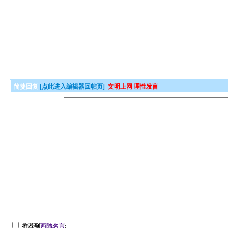
简捷回复
[点此进入编辑器回帖页]
文明上网 理性发言
推荐到
西陆名言
: