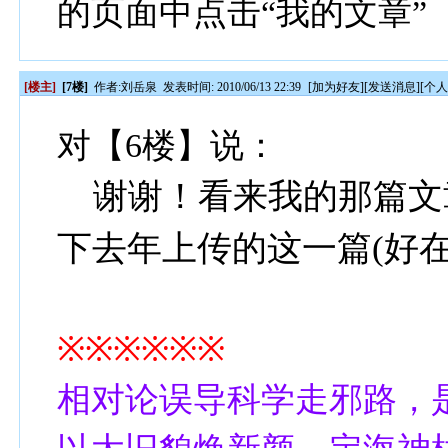
的页面中点击“我的文章”
[楼主]
[7楼]
作者:
刘岳泉
发表时间: 2010/06/13 22:39
[
加为好友
][
发送消息
][
个
对【6楼】说：
谢谢！看来我的那篇文
下去年上传的这一篇(好
※※※※※※
相对论误导科学走邪路，