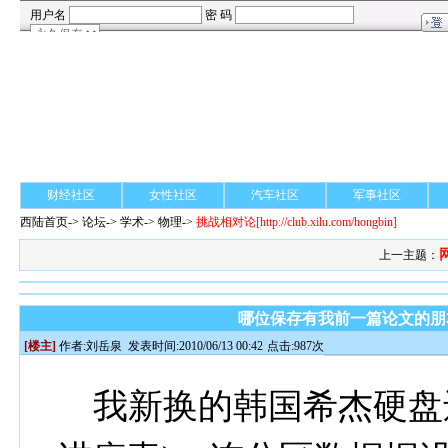
财经社区
女性社区
汽车社区
军事社区
西陆首页
->
论坛
->
学术
-> 物理->
挑战相对论
[http://club.xilu.com/hongbin]
上一主题：
哪位保存有我前一篇论文的朋
[楼主]
作者:
刘岳泉
发表时间:2010/06/13 00:42
点击:987次
我新换的韩国希杰硬盘