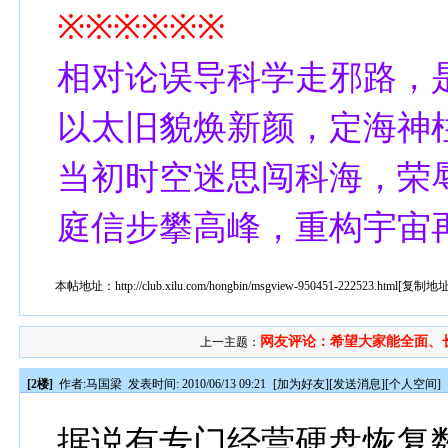
※※※※※※
相对论误导科学走邪路，
以太旧貌焕新颜，定海神柱将扭转乾坤。
当初时空迷思闯科海，荣
庭信步攀高峰，重构宇宙
本帖地址：
http://club.xilu.com/hongbin/msgview-950451-222523.html
[
复制地
网友评论：希望大家能全面、长期
上一主题：
[2楼]
作者:
马国梁
发表时间: 2010/06/13 09:21
[
加为好友
][
发送消息
][
个人空间
]
据说有专门经营硬盘恢复