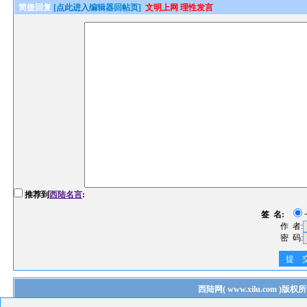
简捷回复
[点此进入编辑器回帖页]
文明上网 理性发言
推荐到
西陆名言
:
签 名:
作 者:
密 码:
提 
西陆网
(
www.xilu.com
)版权