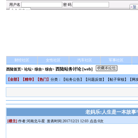
财经社区
女性社区
汽车社区
军事社区
西陆站务讨论
[web]
西陆首页
>
论坛
>
综合
> 综合>
【
全部
】【
精华
】【
热门
】
分类：【
站务公告
】【
问题反馈
】【
帖子审核
】【
网
老妈乐:人生是一本故事
[楼主]
作者:
河南北斗星
发表时间:2017/12/21 12:03
点击:0次