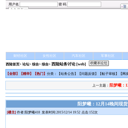
财经社区
女性社区
汽车社区
军事社区
西陆站务讨论
[web]
西陆首页
>
论坛
>
综合
> 综合>
【
全部
】【
精华
】【
热门
】
分类：【
站务公告
】【
问题反馈
】【
帖子审核
】【
网
阳梦曦：1
上一主题：
阳梦曦：12月14晚间现
[楼主]
作者:
阳梦曦418
发表时间:2015/12/14 19:52
点击:152次