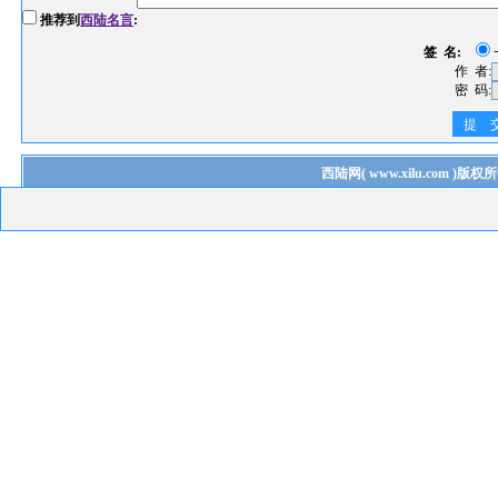
推荐到
西陆名言
:
签 名:
作 者:
密 码:
提 
西陆网
(
www.xilu.com
)版权