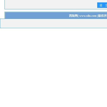
提 
西陆网
(
www.xilu.com
)版权