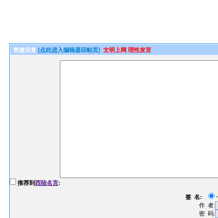
简捷回复
[点此进入编辑器回帖页]
文明上网 理性发言
推荐到
西陆名言
:
签 名:
作 者:
密 码: