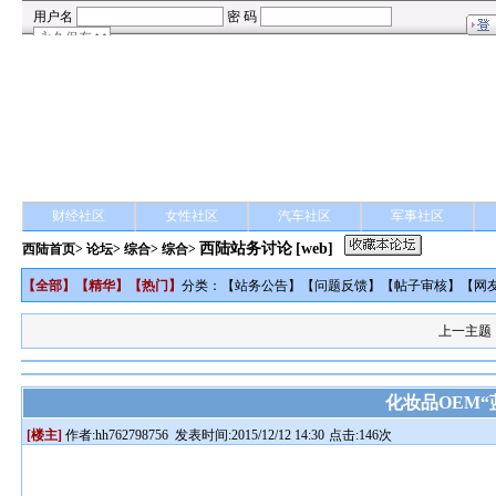
财经社区
女性社区
汽车社区
军事社区
西陆站务讨论
[web]
西陆首页
>
论坛
>
综合
> 综合>
【
全部
】【
精华
】【
热门
】
分类：【
站务公告
】【
问题反馈
】【
帖子审核
】【
网
上一主题
化妆品OEM“
[楼主]
作者:
hh762798756
发表时间:2015/12/12 14:30
点击:146次