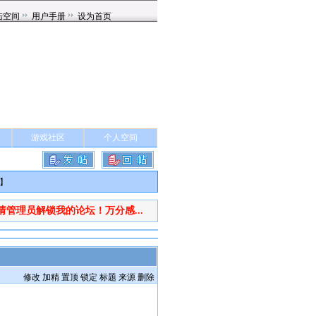
游戏社区
个人空间
】
请管理员解锁我的论坛！万分感...
修改
加精
置顶
锁定
标题
来源
删除