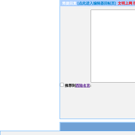
简捷回复
[点此进入编辑器回帖页]
文明上网 
推荐到
西陆名言
: