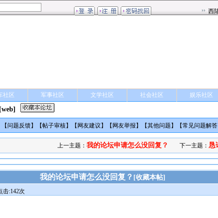
车社区
军事社区
文学社区
社会社区
娱乐社区
[web]
】【
问题反馈
】【
帖子审核
】【
网友建议
】【
网友举报
】【
其他问题
】【
常见问题解答
我的论坛申请怎么没回复？
恳
上一主题：
下一主题：
我的论坛申请怎么没回复？
[
收藏本帖
]
点击:142次