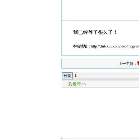
我已经等了很久了！
本帖地址：
http://club.xilu.com/web/msgv
上一主题：
1
分页
彩推荐>>