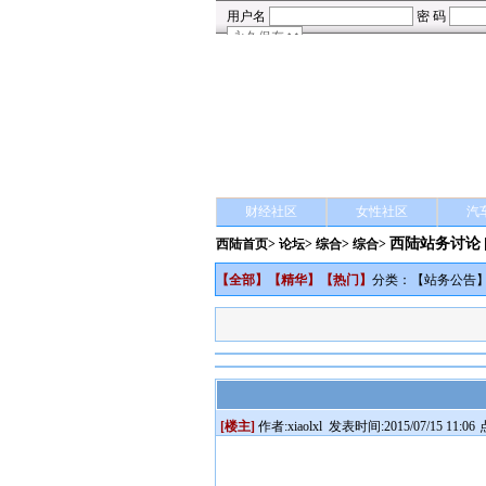
财经社区
女性社区
汽
西陆站务讨论
西陆首页
>
论坛
>
综合
> 综合>
【
全部
】【
精华
】【
热门
】
分类：【
站务公告
[楼主]
作者:
xiaolxl
发表时间:2015/07/15 11:06