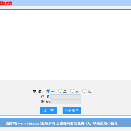
理性发言
签 名:
一
二
三
无
作 者:
密 码:
提 交
注册用户
西陆网
(
www.xilu.com
)版权所有
点击拥有西陆免费论坛
联系西陆小精灵