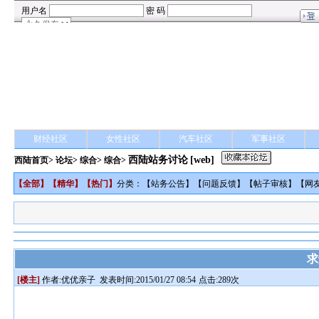
财经社区
女性社区
汽车社区
军事社区
西陆站务讨论
[web]
西陆首页
>
论坛
>
综合
> 综合>
【
全部
】【
精华
】【
热门
】
分类：【
站务公告
】【
问题反馈
】【
帖子审核
】【
网
求
[楼主]
作者:
优优亲子
发表时间:2015/01/27 08:54
点击:289次