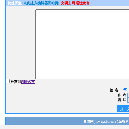
简捷回复
[点此进入编辑器回帖页]
文明上网 理性发言
推荐到
西陆名言
:
签 名:
作 者:
密 码:
提 
西陆网
(
www.xilu.com
)版权