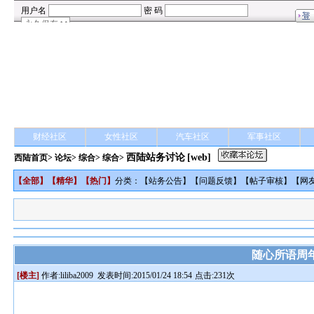
财经社区
女性社区
汽车社区
军事社区
西陆站务讨论
[web]
西陆首页
>
论坛
>
综合
> 综合>
【
全部
】【
精华
】【
热门
】
分类：【
站务公告
】【
问题反馈
】【
帖子审核
】【
网
随心所语周
[楼主]
作者:
liliba2009
发表时间:2015/01/24 18:54
点击:231次