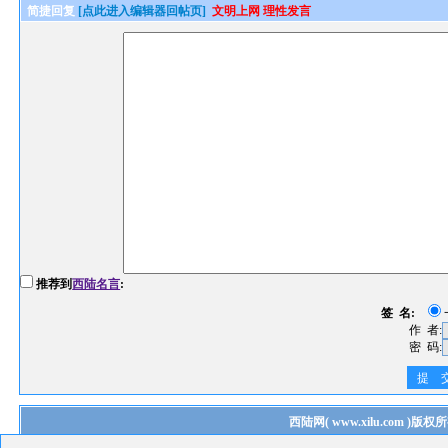
简捷回复
[点此进入编辑器回帖页]
文明上网 理性发言
推荐到
西陆名言
:
签 名:
作 者:
密 码:
提 
西陆网
(
www.xilu.com
)版权