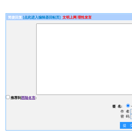
简捷回复
[点此进入编辑器回帖页]
文明上网 理性发言
推荐到
西陆名言
:
签 名:
作 者:
密 码:
提 