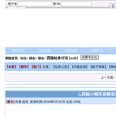
财经社区
女性社区
汽车社区
军事社区
西陆站务讨论
[web]
西陆首页
>
论坛
>
综合
> 综合>
【
全部
】【
精华
】【
热门
】
分类：【
站务公告
】【
问题反馈
】【
帖子审核
】【
网
上一主题
△西陆小精灵是睡觉
[楼主]
作者:
染玄
发表时间:2014/08/18 16:59
点击:156次