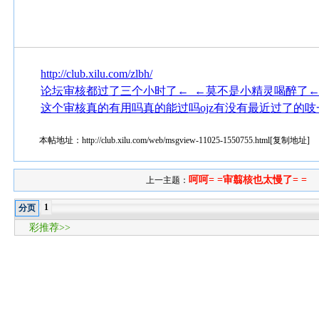
http://club.xilu.com/zlbh/
论坛审核都过了三个小时了←_←莫不是小精灵喝醉了←
这个审核真的有用吗真的能过吗ojz有没有最近过了的吱
本帖地址：
http://club.xilu.com/web/msgview-11025-1550755.html
[
复制地址
]
呵呵= =审翦核也太慢了= =
上一主题：
1
分页
彩推荐>>