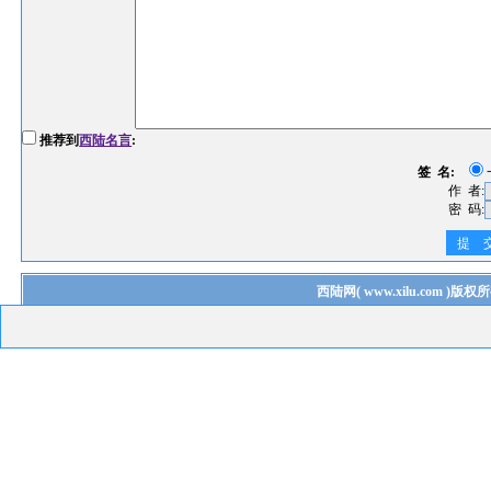
推荐到
西陆名言
:
签 名:
作 者:
密 码:
提 
西陆网
(
www.xilu.com
)版权