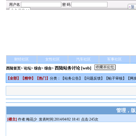
财经社区
女性社区
汽车社区
军事社区
西陆站务讨论
[web]
西陆首页
>
论坛
>
综合
> 综合>
【
全部
】【
精华
】【
热门
】
分类：【
站务公告
】【
问题反馈
】【
帖子审核
】【
网
管理，版
[楼主]
作者:
梅花少
发表时间:2014/04/02 18:41
点击:245次