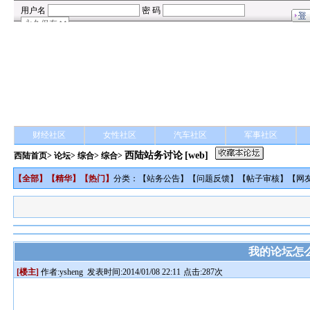
财经社区
女性社区
汽车社区
军事社区
西陆站务讨论
[web]
西陆首页
>
论坛
>
综合
> 综合>
【
全部
】【
精华
】【
热门
】
分类：【
站务公告
】【
问题反馈
】【
帖子审核
】【
网
我的论坛怎
[楼主]
作者:
ysheng
发表时间:2014/01/08 22:11
点击:287次