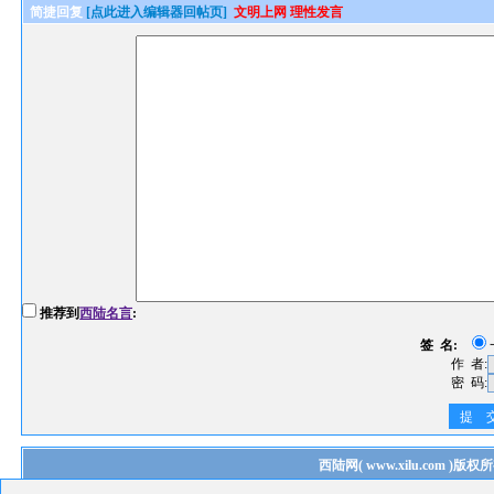
简捷回复
[点此进入编辑器回帖页]
文明上网 理性发言
推荐到
西陆名言
:
签 名:
作 者:
密 码:
提 
西陆网
(
www.xilu.com
)版权