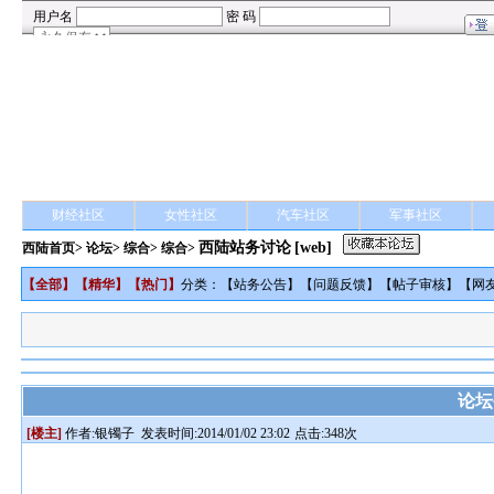
财经社区
女性社区
汽车社区
军事社区
西陆站务讨论
[web]
西陆首页
>
论坛
>
综合
> 综合>
【
全部
】【
精华
】【
热门
】
分类：【
站务公告
】【
问题反馈
】【
帖子审核
】【
网
论坛
[楼主]
作者:
银镯子
发表时间:2014/01/02 23:02
点击:348次