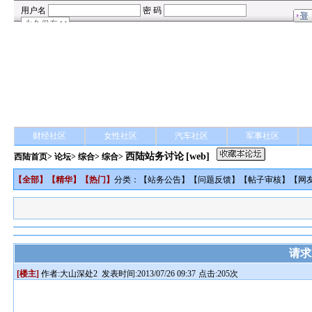
财经社区
女性社区
汽车社区
军事社区
西陆站务讨论
[web]
西陆首页
>
论坛
>
综合
> 综合>
【
全部
】【
精华
】【
热门
】
分类：【
站务公告
】【
问题反馈
】【
帖子审核
】【
网
请求
[楼主]
作者:
大山深处2
发表时间:2013/07/26 09:37
点击:205次