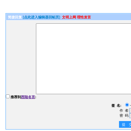
简捷回复
[点此进入编辑器回帖页]
文明上网 理性发言
推荐到
西陆名言
:
签 名:
作 者:
密 码:
提 