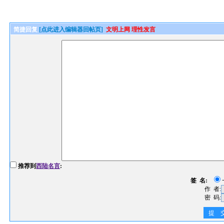
简捷回复
[点此进入编辑器回帖页]
文明上网 理性发言
推荐到
西陆名言
:
签 名:
作 者:
密 码:
提 