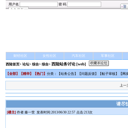
财经社区
女性社区
汽车社区
军事社区
西陆站务讨论
[web]
西陆首页
>
论坛
>
综合
> 综合>
【
全部
】【
精华
】【
热门
】
分类：【
站务公告
】【
问题反馈
】【
帖子审核
】【
网
上一
请尽
[楼主]
作者:
秦一世
发表时间:2013/06/30 22:57
点击:213次