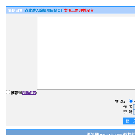
简捷回复
[点此进入编辑器回帖页]
文明上网 理性发言
推荐到
西陆名言
:
签 名:
作 者:
密 码:
提 
西陆网
(
www.xilu.com
)版权