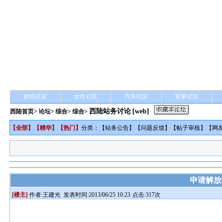
财经社区
女性社区
汽车社区
军事社区
西陆站务讨论
[web]
西陆首页
>
论坛
>
综合
> 综合>
【
全部
】【
精华
】【
热门
】
分类：【
站务公告
】【
问题反馈
】【
帖子审核
】【
网
申请解放
[楼主]
作者:
王建光
发表时间:2013/06/25 10:23
点击:317次