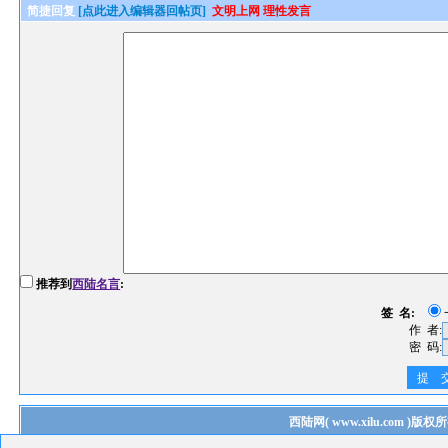
简捷回复
[点此进入编辑器回帖页]
文明上网 理性发言
推荐到
西陆名言
:
签 名:
作 者:
密 码:
提 
西陆网
(
www.xilu.com
)版权