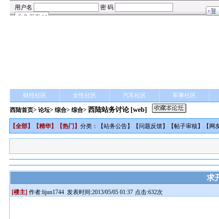
财经社区
女性社区
汽车社区
军事社区
西陆站务讨论
[web]
西陆首页
>
论坛
>
综合
> 综合>
【
全部
】【
精华
】【
热门
】
分类：【
站务公告
】【
问题反馈
】【
帖子审核
】【
网
求
[楼主]
作者:
lijun1744
发表时间:2013/05/05 01:37
点击:632次