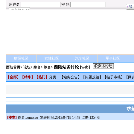
财经社区
女性社区
汽车社区
军事社区
西陆站务讨论
[web]
西陆首页
>
论坛
>
综合
> 综合>
【
全部
】【
精华
】【
热门
】
分类：【
站务公告
】【
问题反馈
】【
帖子审核
】【
网
求
[楼主]
作者:
comeseo
发表时间:2013/04/19 14:48
点击:1354次