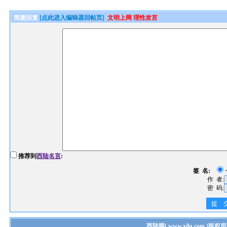
简捷回复
[点此进入编辑器回帖页]
文明上网 理性发言
推荐到
西陆名言
:
签 名:
作 者:
密 码:
提 
西陆网
(
www.xilu.com
)版权