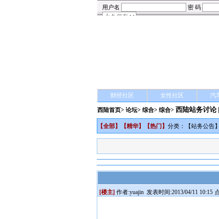
财经社区
女性社区
汽
西陆站务讨论
西陆首页
>
论坛
>
综合
> 综合>
【
全部
】【
精华
】【
热门
】
分类：【
站务公告
[楼主]
作者:
yuajin
发表时间:2013/04/11 10:15
点