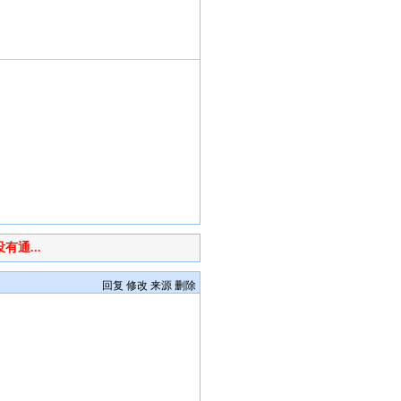
通...
回复
修改
来源
删除