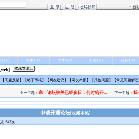
车社区
军事社区
文学社区
社会社区
娱乐社区
[web]
】【
问题反馈
】【
帖子审核
】【
网友建议
】【
网友举报
】【
其他问题
】【
常见问题解答
寒士论坛被关已经多日，何时给开...
我
上一主题：
下一主题：
申请开通论坛
[
收藏本帖
]
击:643次