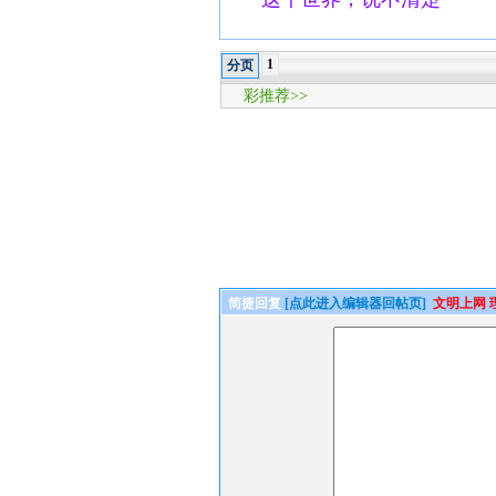
1
分页
彩推荐>>
简捷回复
[点此进入编辑器回帖页]
文明上网 