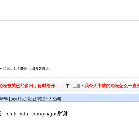
iew-11025-1541840.html
[
复制地址
]
论坛被关已经多日，何时给开...
我今天申请的论坛怎么一直没有
下一主题：
8:56
[
加为好友
][
发送消息
][
个人空间
]
 xilu. com/yuajin谢谢