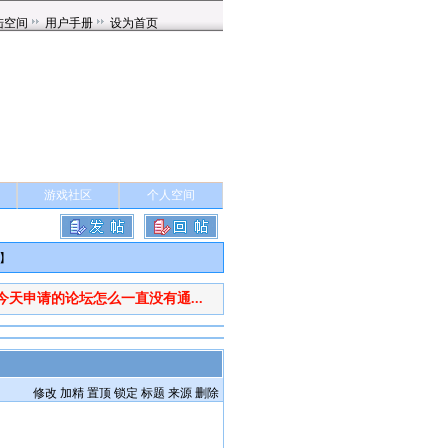
游戏社区
个人空间
】
今天申请的论坛怎么一直没有通...
修改
加精
置顶
锁定
标题
来源
删除