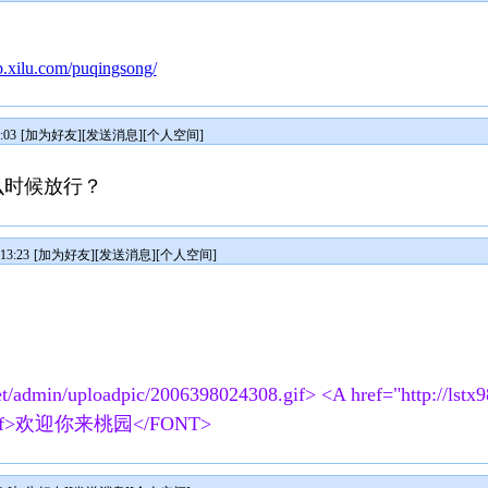
ub.xilu.com/puqingsong/
:03
[
加为好友
][
发送消息
][
个人空间
]
么时候放行？
13:23
[
加为好友
][
发送消息
][
个人空间
]
？
et/admin/uploadpic/2006398024308.gif> <A href="http://lstx9
300ff>欢迎你来桃园</FONT>