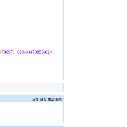
97、010-84479856-824
回复
修改
来源
删除