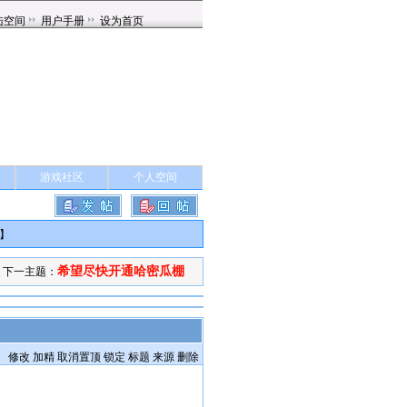
游戏社区
个人空间
】
希望尽快开通哈密瓜棚
下一主题：
修改
加精
取消置顶
锁定
标题
来源
删除