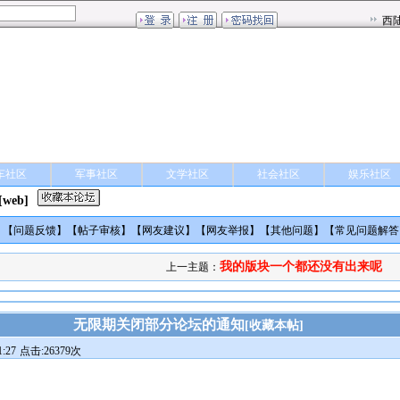
车社区
军事社区
文学社区
社会社区
娱乐社区
[web]
】【
问题反馈
】【
帖子审核
】【
网友建议
】【
网友举报
】【
其他问题
】【
常见问题解答
我的版块一个都还没有出来呢
上一主题：
无限期关闭部分论坛的通知
[
收藏本帖
]
:27
点击:26379次