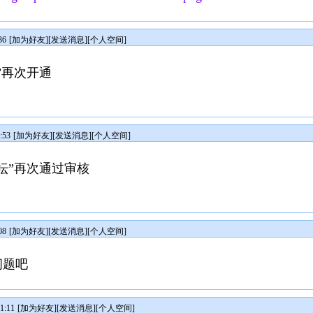
36
[
加为好友
][
发送消息
][
个人空间
]
”再次开通
:53
[
加为好友
][
发送消息
][
个人空间
]
坛”再次通过审核
08
[
加为好友
][
发送消息
][
个人空间
]
问题吧
1:11
[
加为好友
][
发送消息
][
个人空间
]