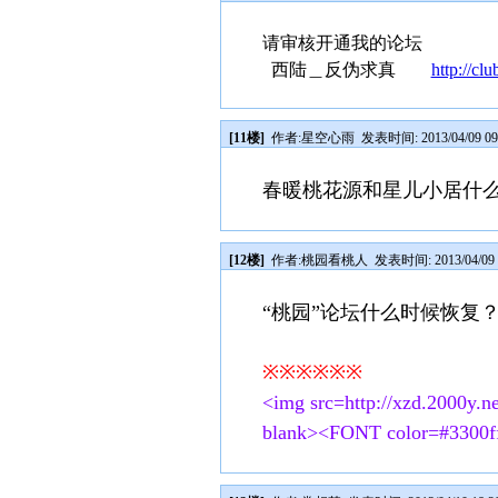
请审核开通我的论坛
西陆＿反伪求真
http://cl
[11楼]
作者:
星空心雨
发表时间: 2013/04/09 09
春暖桃花源和星儿小居什
[12楼]
作者:
桃园看桃人
发表时间: 2013/04/09 
“桃园”论坛什么时候恢复
※※※※※※
<img src=http://xzd.2000y.n
blank><FONT color=#3