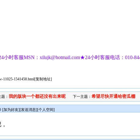
小时客服MSN：xilujk@hotmail.com★24小时客服电话：010-844790
iew-11025-1541458.html
[
复制地址
]
我的版块一个都还没有出来呢
希望尽快开通哈密瓜棚
主题：
下一主题：
0
[
加为好友
][
发送消息
][
个人空间
]
吧，