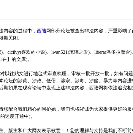
法内容的过程中，
西陆
网部分论坛被查出非法内容，严重影响了
限期关闭。
icilvy(喜欢的小说)、lwan521(琉璃之爱)、libera(潘多拉魔盒)、tin
自由自在】的文库)。
将对以往贴文进行地毯式审查梳理，审核一批开放一批，如有问
本论坛的涉黄、涉政、低俗、涉宗、涉毒、涉赌、暴力等内容进
后期如果在现有论坛中发现上述非法内容，西陆网将依法追究相
请您配合我们精心的呵护她，我们也将竭诚为大家提供更好的服
坛的速度开通中)。
主、版主和广大网友表示歉意！！您的理解与支持是我们不断前