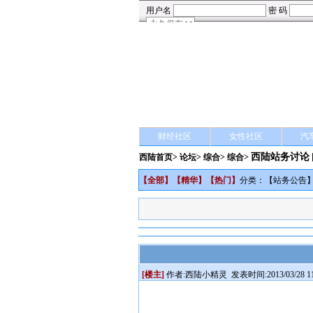
财经社区
女性社区
汽
西陆站务讨论
西陆首页
>
论坛
>
综合
> 综合>
【
全部
】【
精华
】【
热门
】
分类：【
站务公告
[楼主]
作者:
西陆小精灵
发表时间:2013/03/28 11