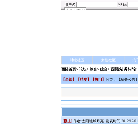
财经社区
女性社区
汽
西陆站务讨论
西陆首页
>
论坛
>
综合
> 综合>
【
全部
】【
精华
】【
热门
】
分类：【
站务公告
[楼主]
作者:
太阳地球月亮
发表时间:2012/12/01 