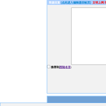
简捷回复
[点此进入编辑器回帖页]
文明上网 
推荐到
西陆名言
: