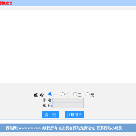
理性发言
签 名:
一
二
三
无
作 者:
密 码:
提 交
注册用户
西陆网
(
www.xilu.com
)版权所有
点击拥有西陆免费论坛
联系西陆小精灵