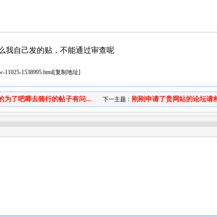
么我自己发的贴，不能通过审查呢
iew-11025-1538995.html
[
复制地址
]
的为了吧唧去骑行的帖子有问...
刚刚申请了贵网站的论坛请相关
下一主题：