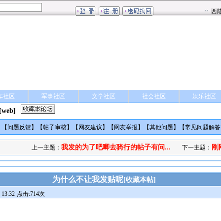
车社区
军事社区
文学社区
社会社区
娱乐社区
[web]
】【
问题反馈
】【
帖子审核
】【
网友建议
】【
网友举报
】【
其他问题
】【
常见问题解答
我发的为了吧唧去骑行的帖子有问...
刚
上一主题：
下一主题：
为什么不让我发贴呢
[
收藏本帖
]
13:32
点击:714次