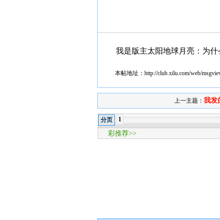
我是版主太阳地球月亮：为什
本帖地址：
http://club.xilu.com/web/msgv
我发
上一主题：
1
分页
彩推荐>>