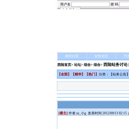
财经社区
女性社区
汽
西陆站务讨论
西陆首页
>
论坛
>
综合
> 综合>
【
全部
】【
精华
】【
热门
】
分类：【
站务公告
[楼主]
作者:
zz_小g
发表时间:2012/09/13 02:15