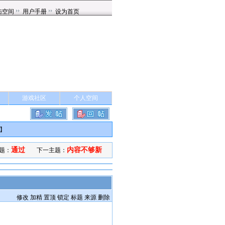
游戏社区
个人空间
】
通过
内容不够新
题：
下一主题：
修改
加精
置顶
锁定
标题
来源
删除