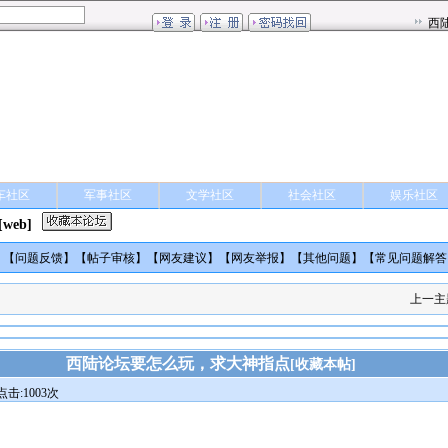
车社区
军事社区
文学社区
社会社区
娱乐社区
[web]
】【
问题反馈
】【
帖子审核
】【
网友建议
】【
网友举报
】【
其他问题
】【
常见问题解答
上一主
西陆论坛要怎么玩，求大神指点
[
收藏本帖
]
点击:1003次