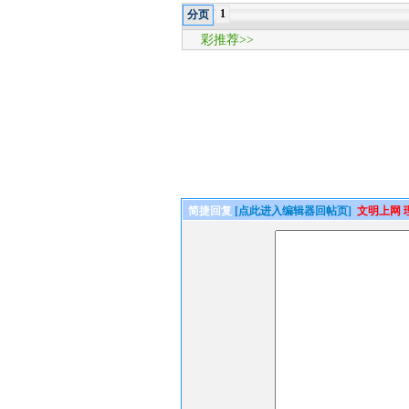
1
分页
彩推荐>>
简捷回复
[点此进入编辑器回帖页]
文明上网 