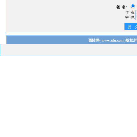
签 名:
作 者:
密 码:
提 
西陆网
(
www.xilu.com
)版权