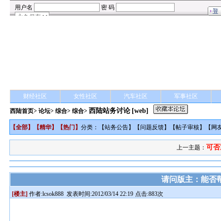
财经社区
女性社区
汽车社区
军事社区
西陆站务讨论
[web]
西陆首页
>
论坛
>
综合
> 综合>
【
全部
】【
精华
】【
热门
】
分类：【
站务公告
】【
问题反馈
】【
帖子审核
】【
网
可否重开
上一主题：
请问版主：能否
[楼主]
作者:
lcsok888
发表时间:2012/03/14 22:19
点击:883次