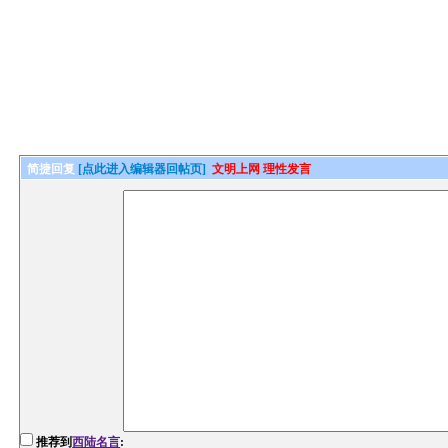
简捷回复
[点此进入编辑器回帖页]
文明上网 理性发言
推荐到
西陆名言
: