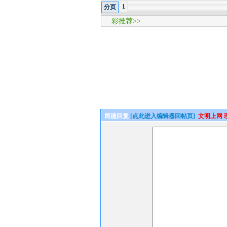
1
分页
彩推荐>>
简捷回复
[点此进入编辑器回帖页]
文明上网 