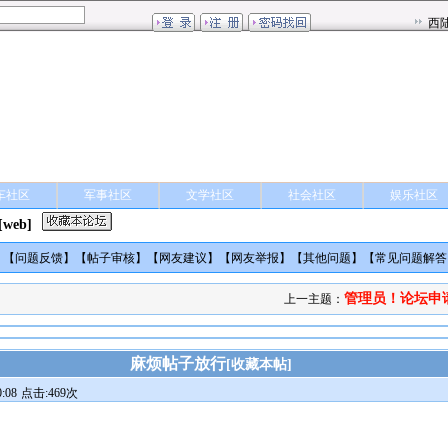
车社区
军事社区
文学社区
社会社区
娱乐社区
[web]
】【
问题反馈
】【
帖子审核
】【
网友建议
】【
网友举报
】【
其他问题
】【
常见问题解答
管理员！论坛申
上一主题：
麻烦帖子放行
[
收藏本帖
]
:08
点击:469次