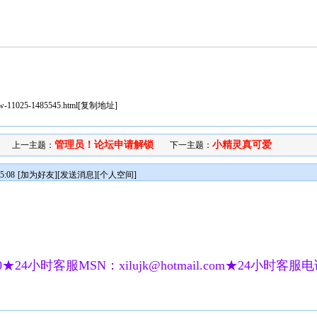
iew-11025-1485545.html
[
复制地址
]
管理员！论坛申请解锁
小精灵真可爱
上一主题：
下一主题：
5:08
[
加为好友
][
发送消息
][
个人空间
]
★24小时客服MSN：xilujk@hotmail.com★24小时客服电话：