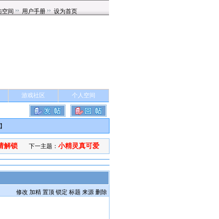
游戏社区
个人空间
】
请解锁
小精灵真可爱
下一主题：
修改
加精
置顶
锁定
标题
来源
删除