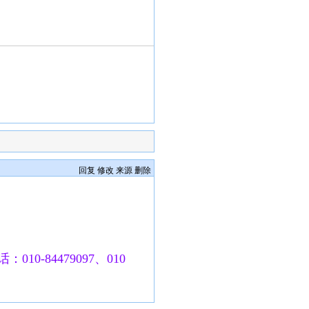
回复
修改
来源
删除
010-84479097、010