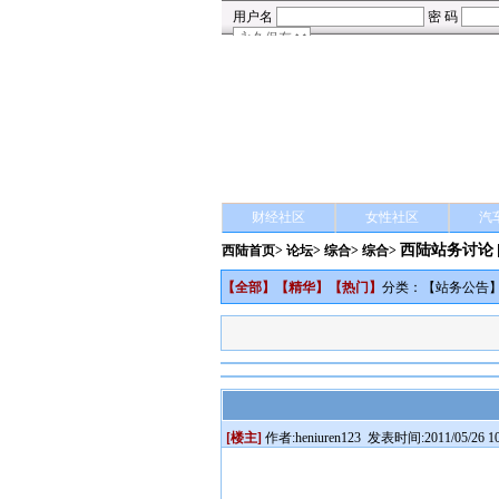
财经社区
女性社区
汽
西陆站务讨论
西陆首页
>
论坛
>
综合
> 综合>
【
全部
】【
精华
】【
热门
】
分类：【
站务公告
[楼主]
作者:
heniuren123
发表时间:2011/05/26 10