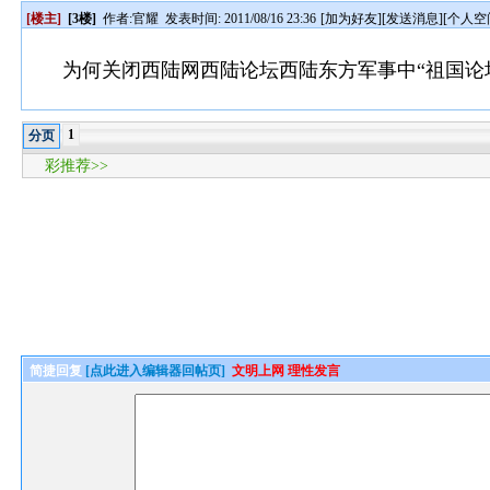
[楼主]
[3楼]
作者:
官耀
发表时间: 2011/08/16 23:36
[
加为好友
][
发送消息
][
个人空
为何关闭西陆网西陆论坛西陆东方军事中“祖国论
1
分页
彩推荐>>
简捷回复
[点此进入编辑器回帖页]
文明上网 理性发言