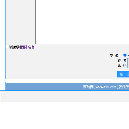
推荐到
西陆名言
:
签 名:
作 者:
密 码:
提 
西陆网
(
www.xilu.com
)版权