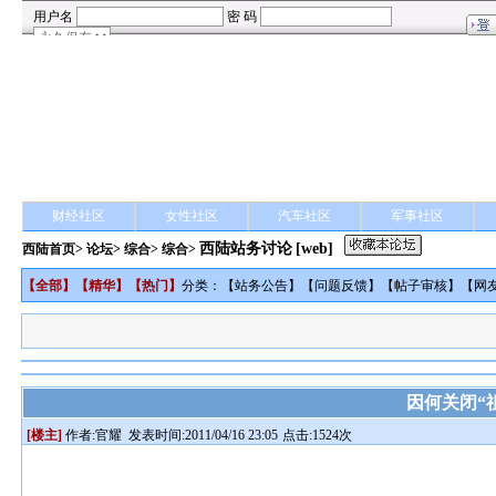
财经社区
女性社区
汽车社区
军事社区
西陆站务讨论
[web]
西陆首页
>
论坛
>
综合
> 综合>
【
全部
】【
精华
】【
热门
】
分类：【
站务公告
】【
问题反馈
】【
帖子审核
】【
网
因何关闭“
[楼主]
作者:
官耀
发表时间:2011/04/16 23:05
点击:1524次