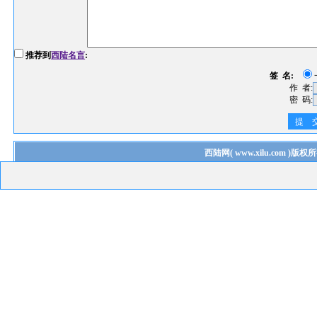
推荐到
西陆名言
:
签 名:
作 者:
密 码:
提 
西陆网
(
www.xilu.com
)版权