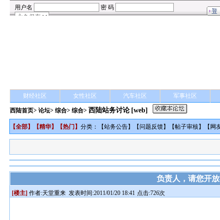
财经社区
女性社区
汽车社区
军事社区
西陆站务讨论
[web]
西陆首页
>
论坛
>
综合
> 综合>
【
全部
】【
精华
】【
热门
】
分类：【
站务公告
】【
问题反馈
】【
帖子审核
】【
网
负责人，请您开放
[楼主]
作者:
天堂重来
发表时间:2011/01/20 18:41
点击:726次