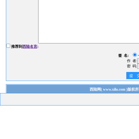
推荐到
西陆名言
:
签 名:
作 者:
密 码:
提 
西陆网
(
www.xilu.com
)版权