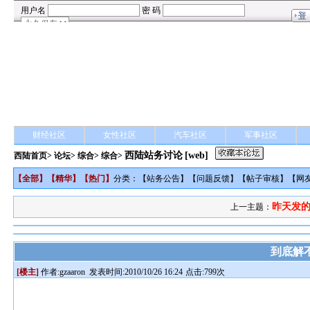
财经社区
女性社区
汽车社区
军事社区
西陆站务讨论
[web]
西陆首页
>
论坛
>
综合
> 综合>
【
全部
】【
精华
】【
热门
】
分类：【
站务公告
】【
问题反馈
】【
帖子审核
】【
网
昨天发的
上一主题：
到底解
[楼主]
作者:
gzaaron
发表时间:2010/10/26 16:24
点击:799次