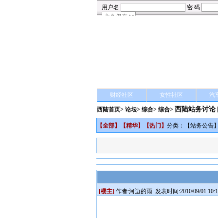
财经社区
女性社区
汽
西陆站务讨论
西陆首页
>
论坛
>
综合
> 综合>
【
全部
】【
精华
】【
热门
】
分类：【
站务公告
[楼主]
作者:
河边的雨
发表时间:2010/09/01 10:1