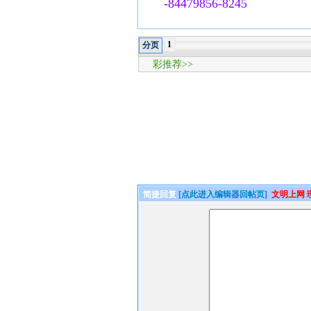
-84479856-8245
1
分页
彩推荐>>
简捷回复
[点此进入编辑器回帖页]
文明上网 