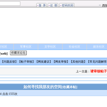
车社区
军事社区
文学社区
社会社区
娱乐社区
[web]
】【
问题反馈
】【
帖子审核
】【
网友建议
】【
网友举报
】【
其他问题
】【
常见问题解答
请审核帖子
上一主题：
如何寻找我朋友的空间
[
收藏本帖
]
4
点击:1555次