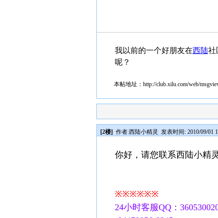
我以前的一个好朋友在
西陆
社
呢？
本帖地址：
http://club.xilu.com/web/msgv
[2楼]
作者:
西陆小精灵
发表时间: 2010/09/01 1
你好，请您联系西陆小精灵Q
※※※※※※
24小时客服QQ：360530020