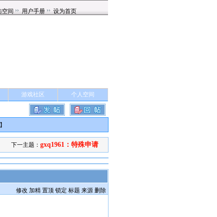
游戏社区
个人空间
】
gxq1961：特殊申请
下一主题：
修改
加精
置顶
锁定
标题
来源
删除