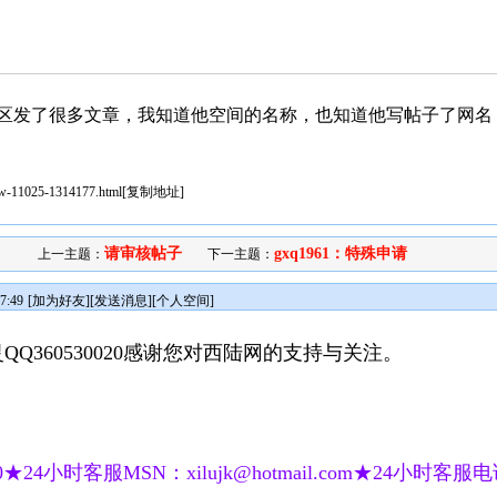
区发了很多文章，我知道他空间的名称，也知道他写帖子了网名
iew-11025-1314177.html
[
复制地址
]
请审核帖子
gxq1961：特殊申请
上一主题：
下一主题：
7:49
[
加为好友
][
发送消息
][
个人空间
]
Q360530020感谢您对西陆网的支持与关注。
★24小时客服MSN：xilujk@hotmail.com★24小时客服电话：