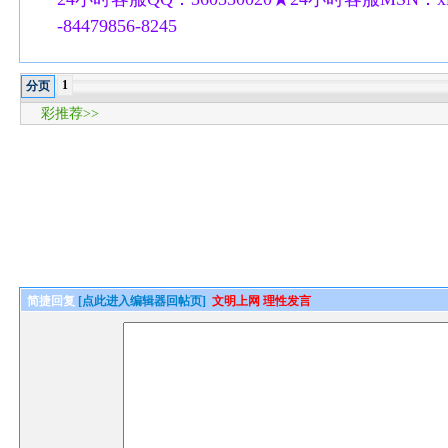
-84479856-8245
1
分页
彩推荐>>
简捷回复
[点此进入编辑器回帖页]
文明上网 理性发言