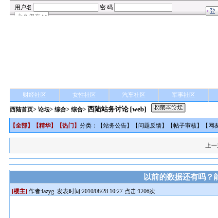
财经社区
女性社区
汽车社区
军事社区
西陆站务讨论
[web]
西陆首页
>
论坛
>
综合
> 综合>
【
全部
】【
精华
】【
热门
】
分类：【
站务公告
】【
问题反馈
】【
帖子审核
】【
网
上一
以前的数据还有吗？
[楼主]
作者:
lazyg
发表时间:2010/08/28 10:27
点击:1206次