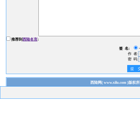
推荐到
西陆名言
:
签 名:
作 者:
密 码:
提 
西陆网
(
www.xilu.com
)版权